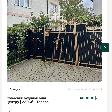
Дата публікації: 20.08.2025
Продаж
Сучасний будинок біля
400000$
центру | 230 м² | Тераса,
гараж, сад