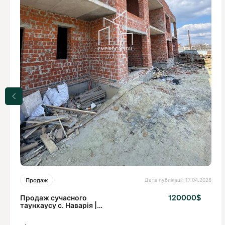
Дата публікації: 17.04.2026
Продаж
Продаж сучасного
120000$
таунхаусу с. Наварія |
Біля Львова