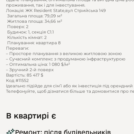
проживання, так і для інвестування.
Локація: ЖК Resident State,вул Стрийська 149
️ Загальна площа: 79,09 м²
️ Житлова площа: 34,66 м²
️ Поверх: 2
️ Будинок: 1, секція С1.1
️ Кількість кімнат: 2
️ Планування: квартира 8
Переваги:
– Просторе планування з великою житловою зоною
– Сучасний комплекс з продуманою інфраструктурою
– Оптимальна ціна: 1 080 $/м²
– Зручний 2-й поверх
Вартість: 85 417 $
Код #11552
Ідеально підійде для сім’ї або як інвестиція під орендний 
Телефонуйте, щоб дізнатися більше та домовитися про п
В квартирі є
Ремонт: після будівельників