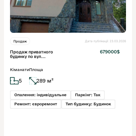
Дата публікації: 23.03.2026
Продаж
Продаж приватного
679000$
будинку по вул.
Стрийська
Кіманати
Площа
5
289 м²
Опалення: індивідуальне
Паркінг: Так
Ремонт: євроремонт
Тип будинку: Будинок