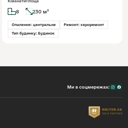
Кіманати
Площа
8
230 м²
Опалення: центральне
Ремонт: євроремонт
Тип будинку: Будинок
Ми в соцмережах: