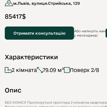
м.Львів, вулиця.Стрийська, 129
85417$
Або напишіть нам
Отримати консультацію
у месенджер:
Характеристики
2 кімната
79.09 м²
Поверх 2/8
Опис
БЕЗ КОМІСІЇ Пропонується простора 2-кімнатна квартира 
Вдале планування, оптимальна площа та вигідна ціна ро