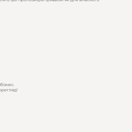
бізнес.
ерегляд!