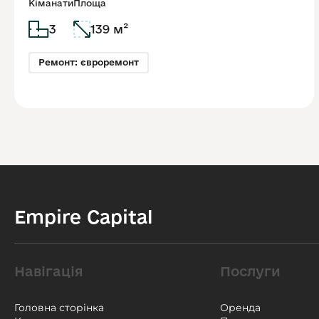
Кіманати
Площа
3
139 м²
Ремонт: євроремонт
Empire Capital
Навігація
Послуги
Головна сторінка
Оренда