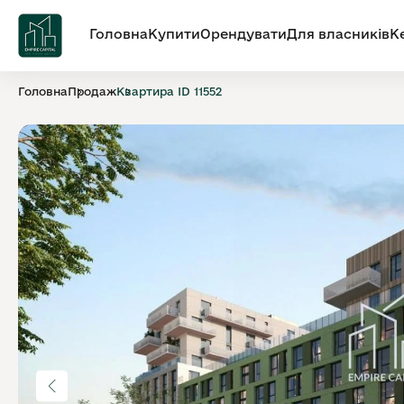
Головна
Купити
Орендувати
Для власників
К
Головна
Продаж
Квартира ID 11552