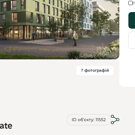
П
7 фотографій
ID обʼєкту: 11552
tate