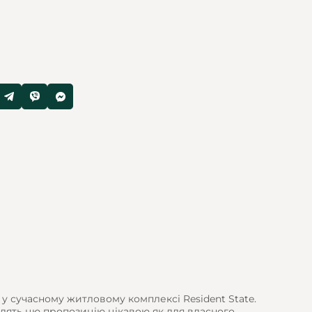
у сучасному житловому комплексі Resident State.
блять цю пропозицію цікавою як для власного