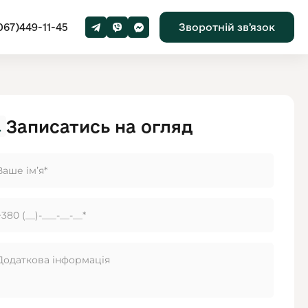
067)449-11-45
Зворотній звʼязок
Записатись на огляд