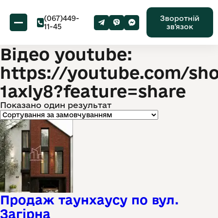
(067)449-
Зворотній
11-45
звʼязок
Відео youtube:
https://youtube.com/sh
1axly8?feature=share
Показано один результат
Продаж таунхаусу по вул.
Загірна