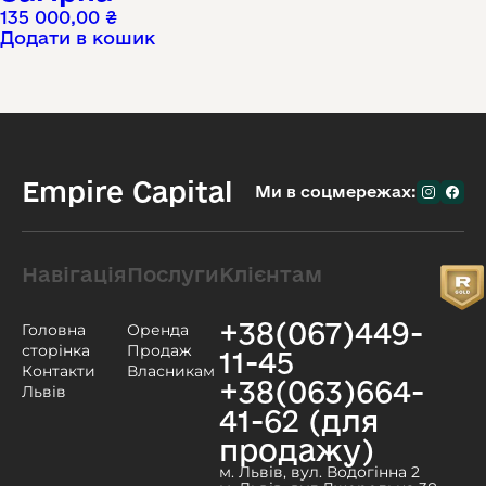
135 000,00
₴
Додати в кошик
Empire Capital
Ми в соцмережах:
Навігація
Послуги
Клієнтам
+38(067)449-
Головна
Оренда
сторінка
Продаж
11-45
Контакти
Власникам
+38(063)664-
Львів
41-62 (для
продажу)
м. Львів, вул. Водогінна 2