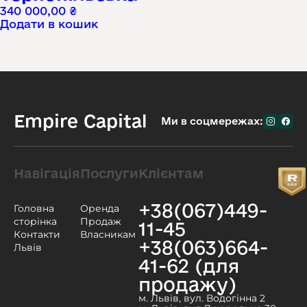
340 000,00
₴
Додати в кошик
Empire Capital
Ми в соцмережах:
Навігація
Послуги
Клієнтам
+38(067)449-
Головна
Оренда
сторінка
Продаж
11-45
Контакти
Власникам
+38(063)664-
Львів
41-62 (для
продажу)
м. Львів, вул. Водогінна 2