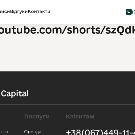
ейси
Відгуки
Контакти
(
/youtube.com/shorts/szQ
Capital
Послуги
Клієнтам
+38(067)449-11-
інка
Оренда