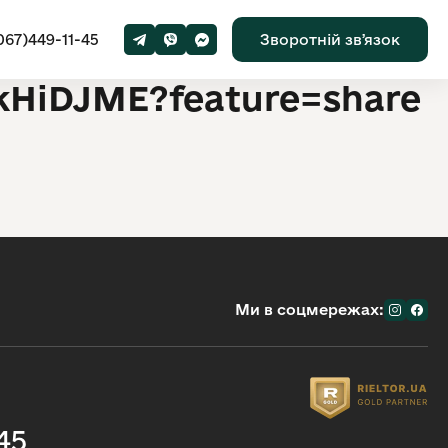
067)449-11-45
Зворотній звʼязок
dkHiDJME?feature=share
Ми в соцмережах:
45