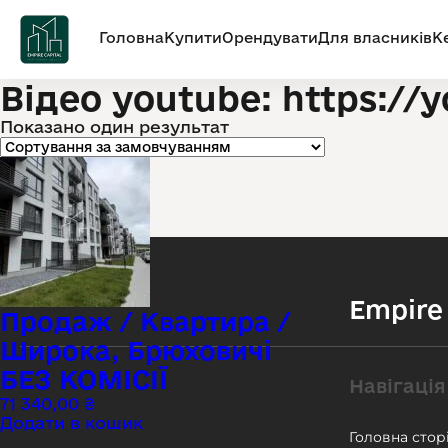
Головна
Купити
Орендувати
Для власників
К
Відео youtube: https:/
Показано один результат
Empire 
Продаж / Квартира /
Широка, Брюховичі
БЕЗ КОМІСІЇ
Навігація
71 340,00
₴
Додати в кошик
Головна стор