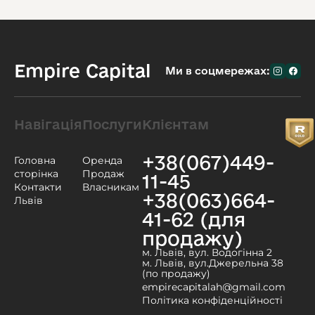
Empire Capital
Ми в соцмережах:
Навігація
Послуги
Клієнтам
+38(067)449-
Головна
Оренда
сторінка
Продаж
11-45
Контакти
Власникам
+38(063)664-
Львів
41-62 (для
продажу)
м. Львів, вул. Водогінна 2
м. Львів, вул.Джерельна 38
(по продажу)
empirecapitalah@gmail.com
Політика конфіденційності