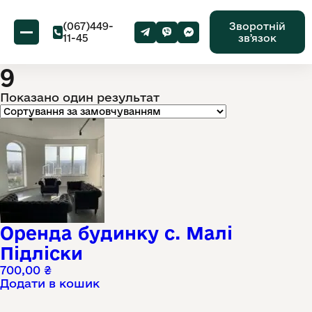
(067)449-
Зворотній
11-45
звʼязок
9
Показано один результат
Оренда будинку с. Малі
Підліски
700,00
₴
Додати в кошик