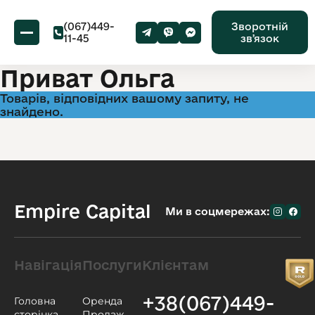
(067)449-
Зворотній
11-45
звʼязок
Приват Ольга
Товарів, відповідних вашому запиту, не
знайдено.
Empire Capital
Ми в соцмережах:
Навігація
Послуги
Клієнтам
+38(067)449-
Головна
Оренда
сторінка
Продаж