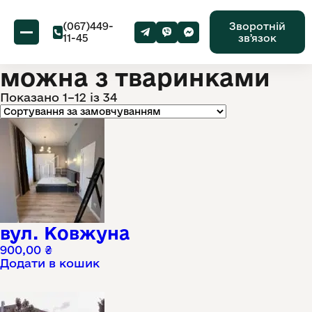
(067)449-
Зворотній
11-45
звʼязок
можна з тваринками
Показано 1–12 із 34
вул. Ковжуна
900,00
₴
Додати в кошик