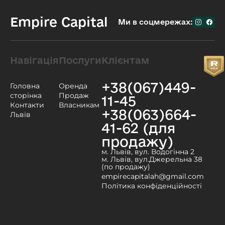
Empire Capital
Ми в соцмережах:
Навігація
Послуги
Клієнтам
+38(067)449-
Головна
Оренда
сторінка
Продаж
11-45
Контакти
Власникам
+38(063)664-
Львів
41-62 (для
продажу)
м. Львів, вул. Водогінна 2
м. Львів, вул.Джерельна 38
(по продажу)
empirecapitalah@gmail.com
Політика конфіденційності