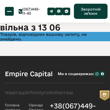
(067)449-
Зворотній
11-45
звʼязок
вільна з 13 06
Товарів, відповідних вашому запиту, не
знайдено.
Empire Capital
Ми в соцмережах:
Навігація
Послуги
Клієнтам
+38(067)449-
Головна
Оренда
сторінка
Продаж