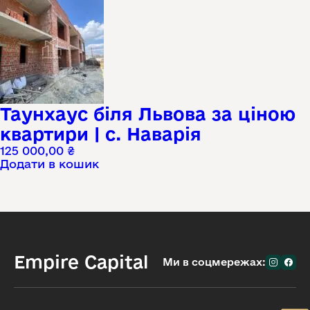
Таунхаус біля Львова за ціною
квартири | с. Наварія
125 000,00
₴
Додати в кошик
Empire Capital
Ми в соцмережах: