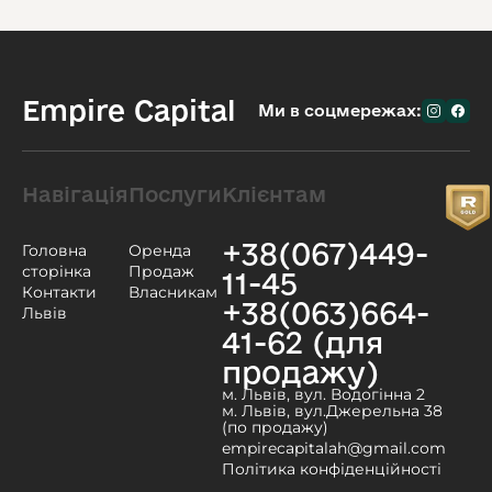
Empire Capital
Ми в соцмережах:
Навігація
Послуги
Клієнтам
+38(067)449-
Головна
Оренда
сторінка
Продаж
11-45
Контакти
Власникам
+38(063)664-
Львів
41-62 (для
продажу)
м. Львів, вул. Водогінна 2
м. Львів, вул.Джерельна 38
(по продажу)
empirecapitalah@gmail.com
Політика конфіденційності