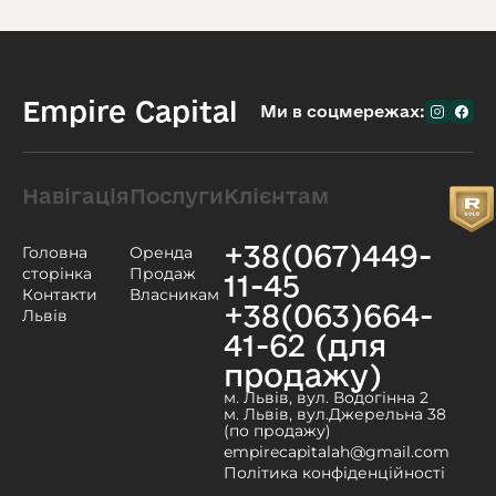
Empire Capital
Ми в соцмережах:
Навігація
Послуги
Клієнтам
+38(067)449-
Головна
Оренда
сторінка
Продаж
11-45
Контакти
Власникам
+38(063)664-
Львів
41-62 (для
продажу)
м. Львів, вул. Водогінна 2
м. Львів, вул.Джерельна 38
(по продажу)
empirecapitalah@gmail.com
Політика конфіденційності