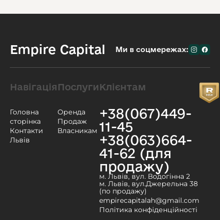
Empire Capital
Ми в соцмережах:
Навігація
Послуги
Клієнтам
+38(067)449-
Головна
Оренда
сторінка
Продаж
11-45
Контакти
Власникам
+38(063)664-
Львів
41-62 (для
продажу)
м. Львів, вул. Водогінна 2
м. Львів, вул.Джерельна 38
(по продажу)
empirecapitalah@gmail.com
Політика конфіденційності