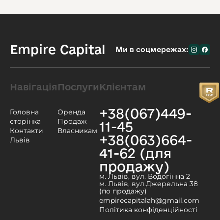
Empire Capital
Ми в соцмережах:
Навігація
Послуги
Клієнтам
+38(067)449-
Головна
Оренда
сторінка
Продаж
11-45
Контакти
Власникам
+38(063)664-
Львів
41-62 (для
продажу)
м. Львів, вул. Водогінна 2
м. Львів, вул.Джерельна 38
(по продажу)
empirecapitalah@gmail.com
Політика конфіденційності