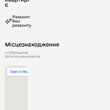
є
Ремонт:
без
ремонту
Місцезнаходження
м.Оброшине,
вулиця.шашкевича