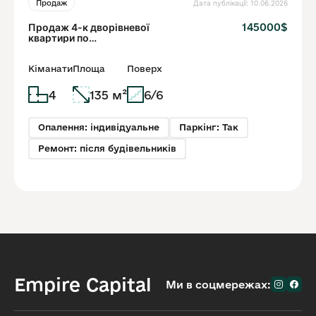
Дата публікації: 10.06.2026
Продаж
Продаж 4-к дворівневої
145000$
квартири по
вул.Навроцького
Кіманати
Площа
Поверх
4
135 м²
6/6
Опалення: індивідуальне
Паркінг: Так
Ремонт: після будівельників
Empire Capital
Ми в соцмережах: