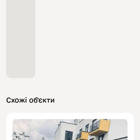
Схожі обʼєкти