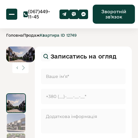
(067)449-
Зворотній
11-45
звʼязок
Головна
Продаж
Квартира ID 12749
Записатись на огляд