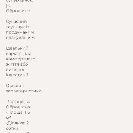
супер ціною
| с.
Оброшине
Сучасний
таунхаус із
продуманим
плануванням
—
ідеальний
варіант для
комфортного
життя або
вигідної
інвестиції.
Основні
характеристики:
-Локація: с.
Оброшино
-Площа: 113
м²
-Ділянка: 2
сотки