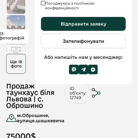
Погоджуюсь з політикою
конфіденційності
Відправити заявку
23
фотографій
Зателефонувати
Або напишіть нам у месенджер:
Ще 18
фото
Продаж
ID
таунхаус біля
обʼєкту:
12749
Львова | с.
Оброшино
м.Оброшине,
вулиця.шашкевича
75000$