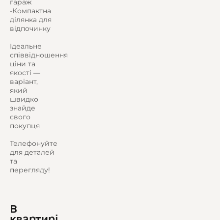
гараж
-Компактна
ділянка для
відпочинку
Ідеальне
співвідношення
ціни та
якості —
варіант,
який
швидко
знайде
свого
покупця
Телефонуйте
для деталей
та
перегляду!
В
квартирі