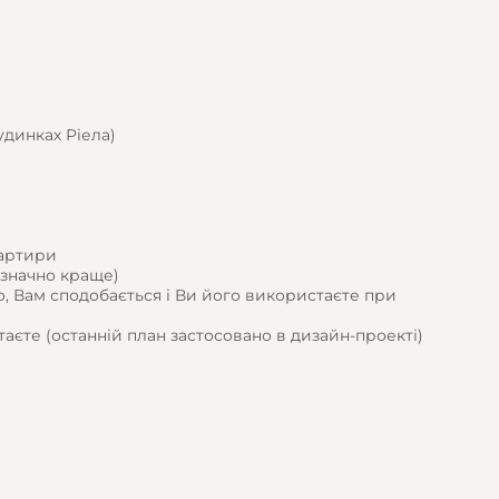
будинках Ріела)
вартири
е значно краще)
, Вам сподобається і Ви його використаєте при
таєте (останній план застосовано в дизайн-проекті)