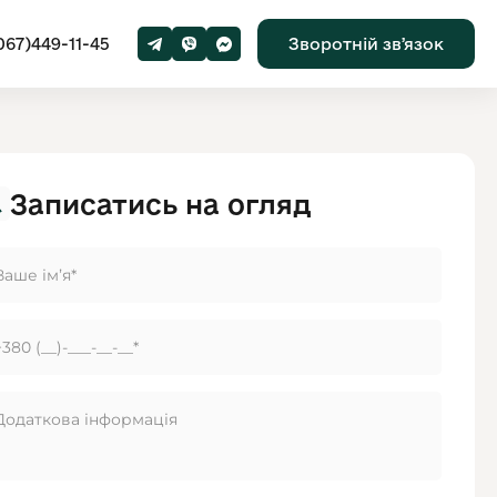
067)449-11-45
Зворотній звʼязок
Записатись на огляд