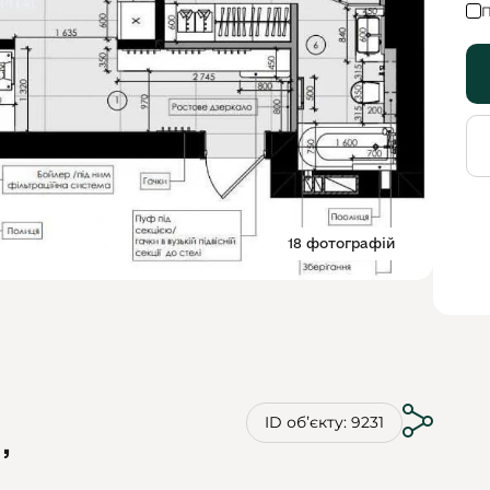
П
18 фотографій
ID обʼєкту: 9231
,