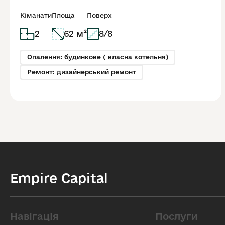
Авторський ремонт |
Перфецького
Кіманати
Площа
Поверх
2
62 м²
8/8
Опалення: будинкове ( власна котельня)
Ремонт: дизайнерський ремонт
Empire Capital
Навігація
Послуги