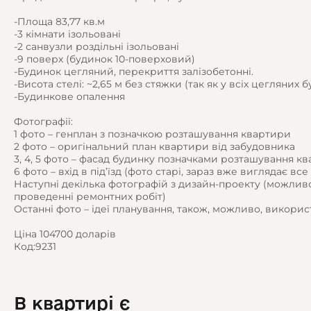
-Площа 83,77 кв.м
-3 кімнати ізольовані
-2 санвузли роздільні ізольовані
-9 поверх (будинок 10-поверховий)
-Будинок цегляний, перекриття залізобетонні.
-Висота стелі: ~2,65 м без стяжки (так як у всіх цегляних 
-Будинкове опалення
Фотографії:
1 фото – генплан з позначкою розташування квартири
2 фото – оригінальний план квартири від забудовника
3, 4, 5 фото – фасад будинку позначками розташування к
6 фото – вхід в під’їзд (фото старі, зараз вже виглядає вс
Наступні декілька фотографій з дизайн-проекту (можливо
проведенні ремонтних робіт)
Останні фото – ідеї планування, також, можливо, викорис
Ціна 104700 доларів
Код:9231
В квартирі є