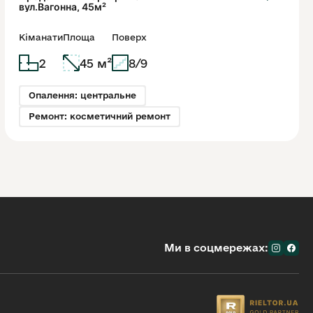
вул.Вагонна, 45м²
Кіманати
Площа
Поверх
2
45 м²
8/9
Опалення: центральне
Ремонт: косметичний ремонт
Ми в соцмережах: