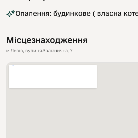
Опалення: будинкове ( власна кот
Місцезнаходження
м.Львів, вулиця.Залізнична, 7