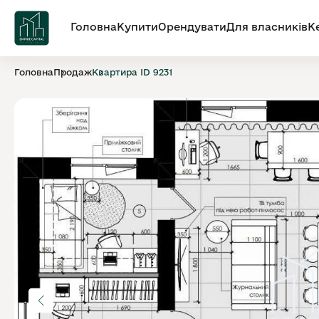
Головна
Купити
Орендувати
Для власників
К
Головна
Продаж
Квартира ID 9231