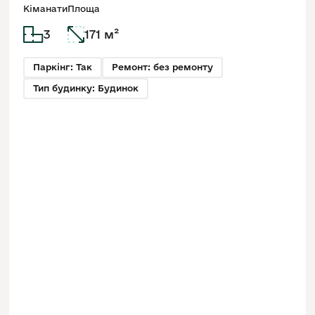
Кіманати
Площа
3
171 м²
Паркінг: Так
Ремонт: без ремонту
Тип будинку: Будинок