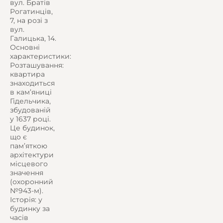
вул. Братів
Рогатинців,
7, на розі з
вул.
Галицька, 14.
Основні
характеристики:
Розташування:
квартира
знаходиться
в кам’яниці
Гідельчика,
збудованій
у 1637 році.
Це будинок,
що є
пам’яткою
архітектури
місцевого
значення
(охоронний
№943-м).
Історія: у
будинку за
часів