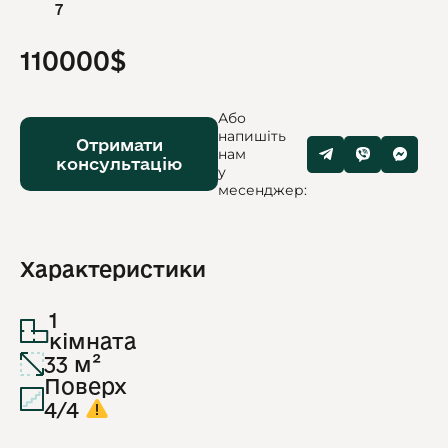
7
110000$
Або
напишіть
Отримати
нам
консультацію
у
месенджер:
Характеристики
1
кімната
33 м²
Поверх
4/4