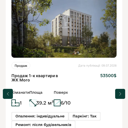
Дата публікації: 09.07.2026
Продаж
Продаж 1-к квартири в
53500$
ЖК Moro
Кіманати
Площа
Поверх
1
39.2 м²
6/10
Опалення: індивідуальне
Паркінг: Так
Ремонт: після будівельників