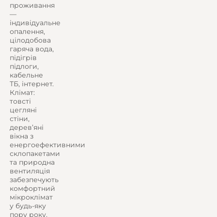
проживання
—
індивідуальне
опалення,
цілодобова
гаряча вода,
підігрів
підлоги,
кабельне
ТБ, інтернет.
Клімат:
товсті
цегляні
стіни,
дерев’яні
вікна з
енергоефективними
склопакетами
та природна
вентиляція
забезпечують
комфортний
мікроклімат
у будь-яку
пору року.