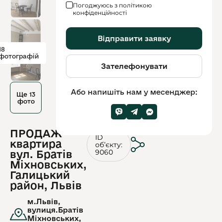
Погоджуюсь з політикою
конфіденційності
Відправити заявку
18
фотографій
Зателефонувати
Або напишіть нам у месенджер:
Ще 13
фото
ПРОДАЖ
ID
квартира
обʼєкту:
9060
вул. Братів
Міхновських,
Галицький
район, Львів
м.Львів,
вулиця.Братів
Міхновських,