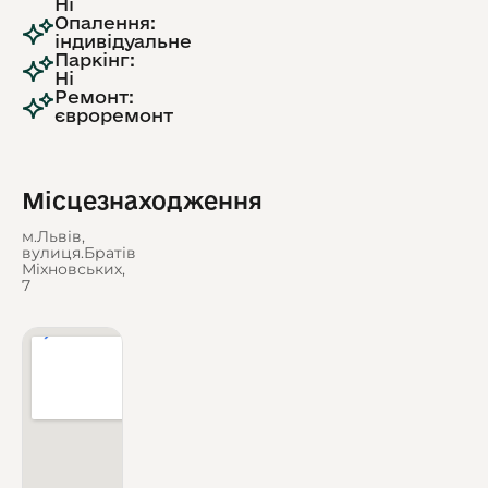
Ні
Опалення:
індивідуальне
Паркінг:
Ні
Ремонт:
євроремонт
Місцезнаходження
м.Львів,
вулиця.Братів
Міхновських,
7