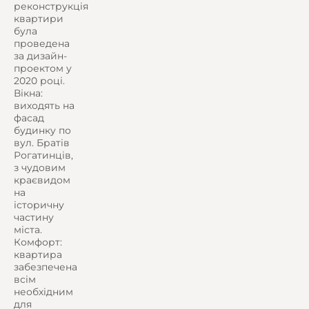
реконструкція
квартири
була
проведена
за дизайн-
проектом у
2020 році.
Вікна:
виходять на
фасад
будинку по
вул. Братів
Рогатинців,
з чудовим
краєвидом
на
історичну
частину
міста.
Комфорт:
квартира
забезпечена
всім
необхідним
для