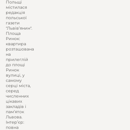
Польщі
містилася
редакція
польської
газети
"Львів’янин".
Площа
Ринок:
квартира
розташована
на
прилеглій
до площі
Ринок
вулиці, у
самому
серці міста,
серед
численних
цікавих
закладів і
пам’яток
Львова.
Інтер’єр:
повна