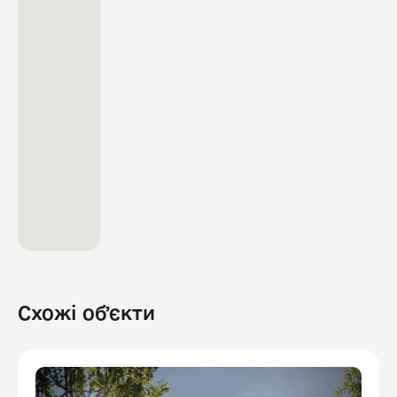
Схожі обʼєкти