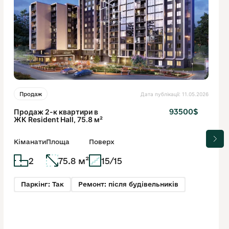
Дата публікації: 11.05.2026
Продаж
Продаж 2-к квартири в
93500$
ЖК Resident Hall, 75.8 м²
Кіманати
Площа
Поверх
2
75.8 м²
15/15
Паркінг: Так
Ремонт: після будівельників