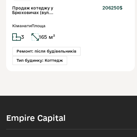
Продаж котеджу у
206250$
Брюховичах (вул.
Івасюка)
Кіманати
Площа
3
165 м²
Ремонт: після будівельників
Тип будинку: Коттедж
Empire Capital