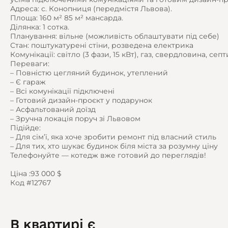
Адреса: с. Конопниця (передмістя Львова).
Площа: 160 м² 85 м² мансарда.
Ділянка: 1 сотка.
Планування: вільне (можливість облаштувати під себе)
Стан: поштукатурені стіни, розведена електрика
Комунікації: світло (3 фази, 15 кВт), газ, свердловина, септ
Переваги:
– Повністю цегляний будинок, утеплений
– Є гараж
– Всі комунікації підключені
– Готовий дизайн-проєкт у подарунок
– Асфальтований доїзд
– Зручна локація поруч зі Львовом
Підійде:
– Для сім’ї, яка хоче зробити ремонт під власний стиль
– Для тих, хто шукає будинок біля міста за розумну ціну
Телефонуйте — котедж вже готовий до переглядів!
Ціна :93 000 $
Код #12767
В квартирі є