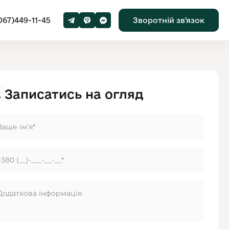
067)449-11-45
Зворотній звʼязок
Записатись на огляд