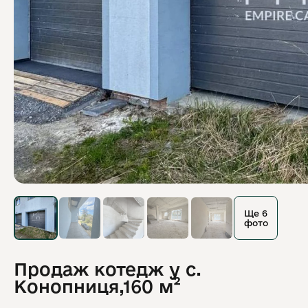
Ще 6
фото
Продаж котедж у с.
Конопниця,160 м²