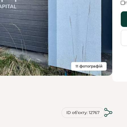
П
11 фотографій
ID обʼєкту: 12767