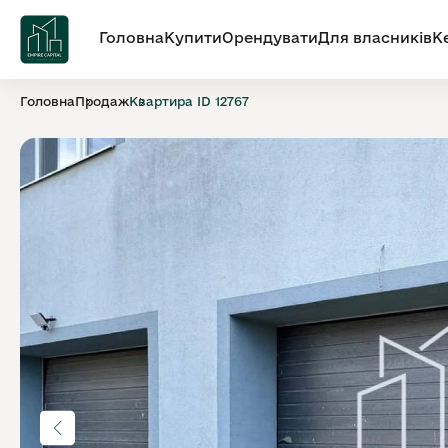
Головна
Купити
Орендувати
Для власників
К
Головна
Продаж
Квартира ID 12767