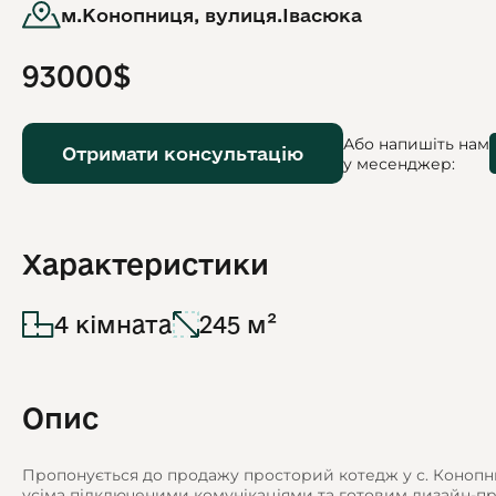
м.Конопниця, вулиця.Івасюка
93000$
Або напишіть нам
Отримати консультацію
у месенджер:
Характеристики
4 кімната
245 м²
Опис
Пропонується до продажу просторий котедж у с. Конопниц
усіма підключеними комунікаціями та готовим дизайн-пр