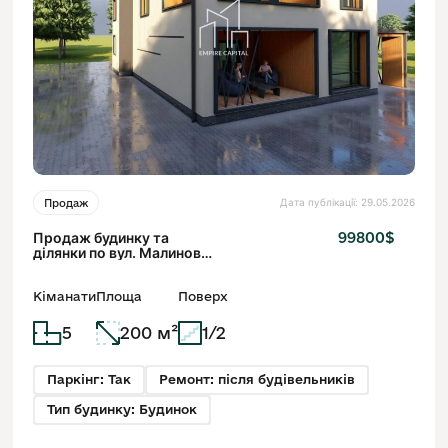
Дата публікації: 29.05.2026
Продаж
Продаж будинку та
99800$
ділянки по вул. Малинова,
200 м²
Кіманати
Площа
Поверх
5
200 м²
1/2
Паркінг: Так
Ремонт: після будівельників
Тип будинку: Будинок