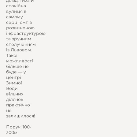
доїзд, тиха й
спокійна
вулиця в
самому
серці смт, з
розвиненою
інфраструктурою
та зручним
сполученням
із Львовом.
Такої
можливості
більше не
буде — у
центрі
Зимної
Води
вільних
ділянок
практично
не
залишилося!
Поруч: 100-
300м.