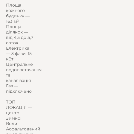
Площа
кожного
будинку —
163 м²
Площа
ділянок —
від 4,5 до 5,7
соток
Електрика
— 3 фази, 15
кВт
Центральне
водопостачання
та
каналізація
Газ —
підключено
ТОП
ЛОКАЦІЯ —
центр
Зимної
Води!
Асфальтований