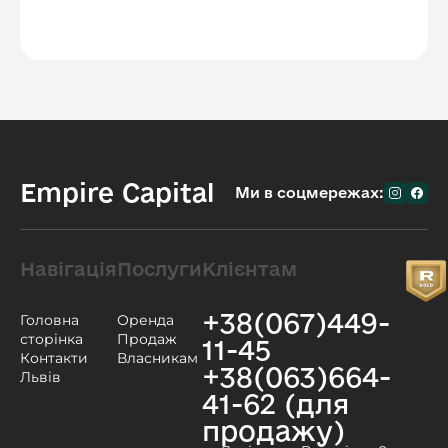
Empire Capital
Ми в соцмережах:
Навігація
Послуги
Клієнтам
+38(067)449-
Головна
Оренда
сторінка
Продаж
11-45
Контакти
Власникам
+38(063)664-
Львів
41-62 (для
продажу)