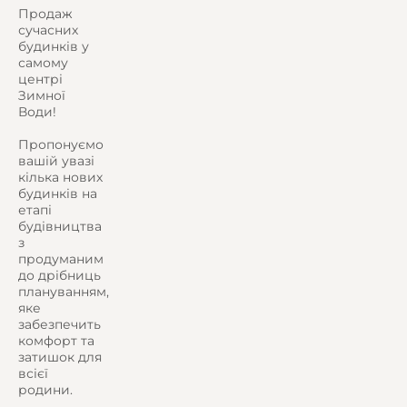
Продаж
сучасних
будинків у
самому
центрі
Зимної
Води!
Пропонуємо
вашій увазі
кілька нових
будинків на
етапі
будівництва
з
продуманим
до дрібниць
плануванням,
яке
забезпечить
комфорт та
затишок для
всієї
родини.