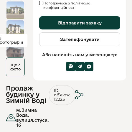
Погоджуюсь з політикою
конфіденційності
Відправити заявку
8
Зателефонувати
фотографій
Або напишіть нам у месенджер:
Ще 3
фото
Продаж
ID
будинку у
обʼєкту:
12225
Зимній Воді
м.Зимна
Вода,
вулиця.стуса,
1б