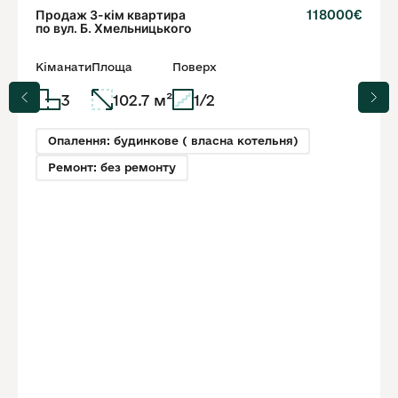
Продаж 3-кім квартира
118000€
по вул. Б. Хмельницького
Кіманати
Площа
Поверх
3
102.7 м²
1/2
Опалення: будинкове ( власна котельня)
Ремонт: без ремонту