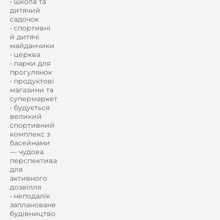
• школа та
дитячий
садочок
• спортивні
й дитячі
майданчики
• церква
• парки для
прогулянок
• продуктові
магазини та
супермаркет
• будується
великий
спортивний
комплекс з
басейнами
— чудова
перспектива
для
активного
дозвілля
• неподалік
заплановане
будівництво