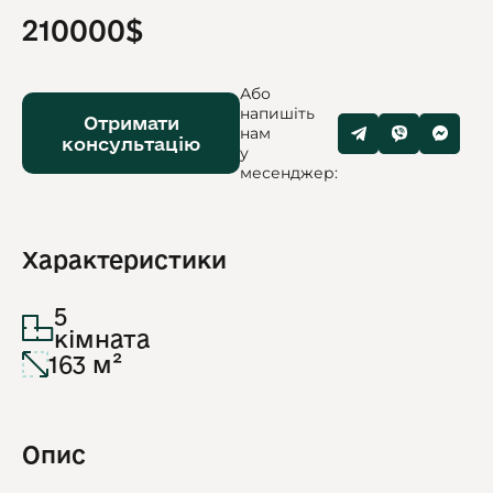
210000$
Або
напишіть
Отримати
нам
консультацію
у
месенджер:
Характеристики
5
кімната
163 м²
Опис