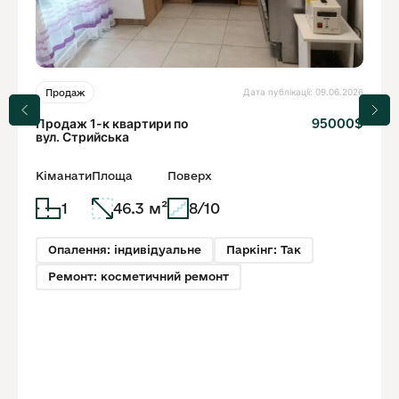
Дата публікації: 09.06.2026
Продаж
Продаж 1-к квартири по
95000$
вул. Стрийська
Кіманати
Площа
Поверх
1
46.3 м²
8/10
Опалення: індивідуальне
Паркінг: Так
Ремонт: косметичний ремонт