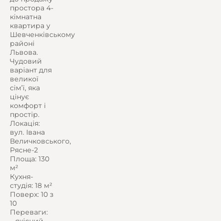
простора 4-
кімнатна
квартира у
Шевченківському
районі
Львова.
Чудовий
варіант для
великої
сім’ї, яка
цінує
комфорт і
простір.
Локація:
вул. Івана
Величковського,
Рясне-2
Площа: 130
м²
Кухня-
студія: 18 м²
Поверх: 10 з
10
Переваги:
– якісний