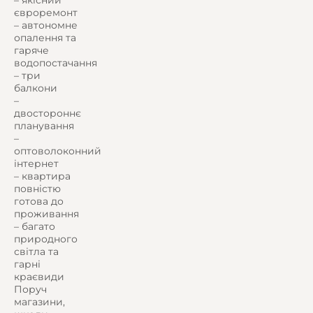
євроремонт
– автономне
опалення та
гаряче
водопостачання
– три
балкони
–
двостороннє
планування
–
оптоволоконний
інтернет
– квартира
повністю
готова до
проживання
– багато
природного
світла та
гарні
краєвиди
Поруч
магазини,