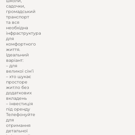
школи,
садочки,
громадський
транспорт
та вся
необхідна
інфраструктура
для
комфортного
життя.
Ідеальний
варіант:
– для
великої сім’ї
– хто шукає
просторе
житло без
додаткових
вкладень
– інвестиція
під оренду
Телефонуйте
для
отримання
детальної