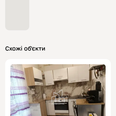
Схожі обʼєкти