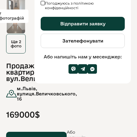
Погоджуюсь з політикою
конфіденційності
7
фотографій
Відправити заявку
Зателефонувати
Ще 2
фото
Або напишіть нам у месенджер:
Продаж 4-к
ID
квартири по
обʼєкту:
13133
вул.Величковського
м.Львів,
вулиця.Величковського,
16
169000$
Або