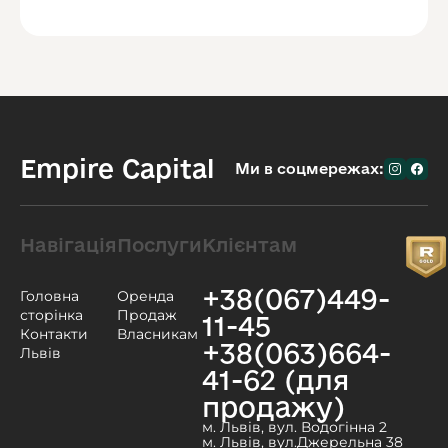
Empire Capital
Ми в соцмережах:
Навігація
Послуги
Клієнтам
+38(067)449-
Головна
Оренда
сторінка
Продаж
11-45
Контакти
Власникам
+38(063)664-
Львів
41-62 (для
продажу)
м. Львів, вул. Водогінна 2
м. Львів, вул.Джерельна 38