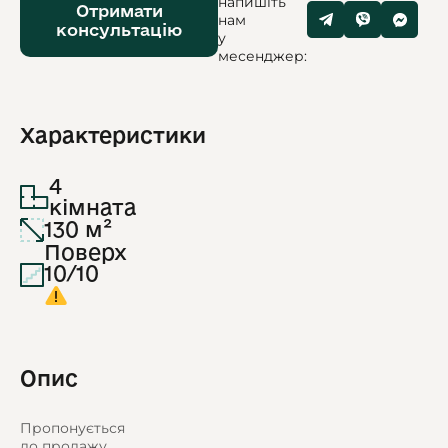
напишіть
Отримати
нам
консультацію
у
месенджер:
Характеристики
4
кімната
130 м²
Поверх
10/10
Опис
Пропонується
до продажу