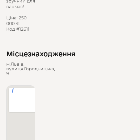
зручний для
вас час!
Ціна: 250
000 €
Код #12611
Місцезнаходження
м.Львів,
вулиця.Городницька,
9