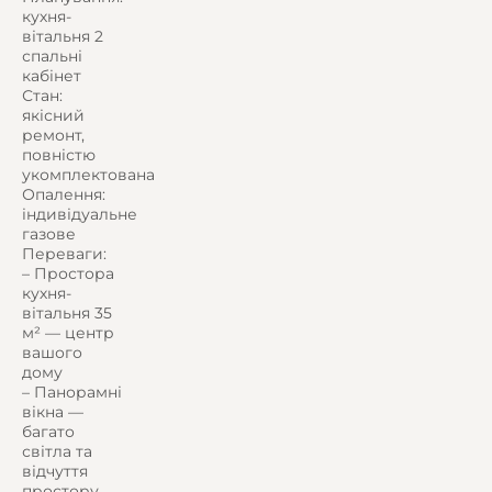
кухня-
вітальня 2
спальні
кабінет
Стан:
якісний
ремонт,
повністю
укомплектована
Опалення:
індивідуальне
газове
Переваги:
– Простора
кухня-
вітальня 35
м² — центр
вашого
дому
– Панорамні
вікна —
багато
світла та
відчуття
простору