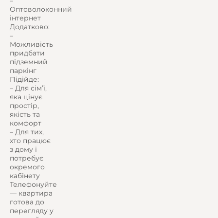
–
Оптоволоконний
інтернет
Додатково:
–
Можливість
придбати
підземний
паркінг
Підійде:
– Для сім’ї,
яка цінує
простір,
якість та
комфорт
– Для тих,
хто працює
з дому і
потребує
окремого
кабінету
Телефонуйте
— квартира
готова до
перегляду у