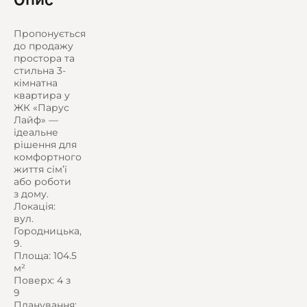
Пропонується
до продажу
простора та
стильна 3-
кімнатна
квартира у
ЖК «Парус
Лайф» —
ідеальне
рішення для
комфортного
життя сім’ї
або роботи
з дому.
Локація:
вул.
Городницька,
9.
Площа: 104.5
м²
Поверх: 4 з
9
Планування: