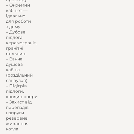
– Окремий
кабінет —
ідеально
для роботи
з дому
– Дубова
підлога,
керамограніт,
гранітні
стільниці
– Ванна
душова
кабіна
(роздільний
санвузол)
– Підігрів
підлоги,
кондиціонери
– Захист від
перепадів
напруги
резервне
живлення
котла