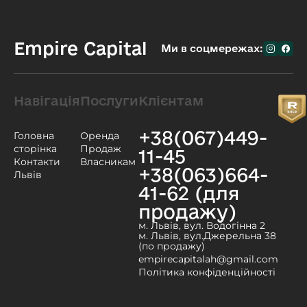
Empire Capital
Ми в соцмережах:
Навігація
Послуги
Клієнтам
+38(067)449-
Головна
Оренда
сторінка
Продаж
11-45
Контакти
Власникам
+38(063)664-
Львів
41-62 (для
продажу)
м. Львів, вул. Водогінна 2
м. Львів, вул.Джерельна 38
(по продажу)
empirecapitalah@gmail.com
Політика конфіденційності