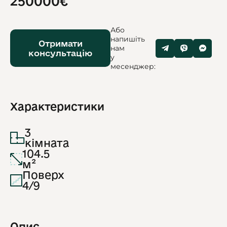
250000€
Або
напишіть
Отримати
нам
консультацію
у
месенджер:
Характеристики
3
кімната
104.5
м²
Поверх
4/9
Опис