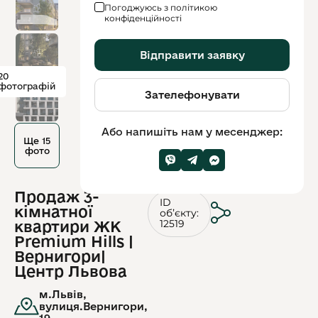
Погоджуюсь з політикою
конфіденційності
Відправити заявку
20
фотографій
Зателефонувати
Або напишіть нам у месенджер:
Ще 15
фото
Продаж 3-
ID
кімнатної
обʼєкту:
12519
квартири ЖК
Premium Hills |
Вернигори|
Центр Львова
м.Львів,
вулиця.Вернигори,