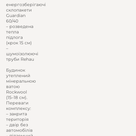
енергозберігаючі
склопакети
Guardian
60/40
– розведена
тепла
підлога
(крок 15 см)
–
шумоізолюючі
труби Rehau
Будинок
утеплений
мінеральною
ватою
Rockwool
(15–18 см).
Переваги
комплексу:
– закрита
територія
– двір без
автомобілів
– підземний