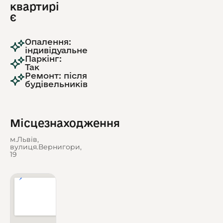
квартирі
є
Опалення:
індивідуальне
Паркінг:
Так
Ремонт: після
будівельників
Місцезнаходження
м.Львів,
вулиця.Вернигори,
19