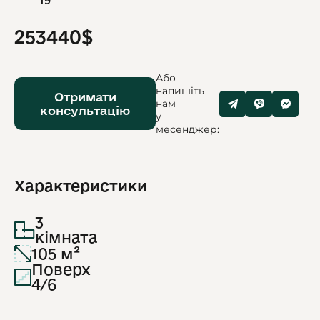
19
253440$
Або
напишіть
Отримати
нам
консультацію
у
месенджер:
Характеристики
3
кімната
105 м²
Поверх
4/6