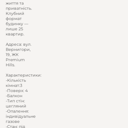
життя та
приватність.
Клубний
формат
будинку —
лише 25
квартир.
Адреса: вул.
Вернигори,
19, ЖК
Premium
Hills.
Характеристики:
-Кількість
кімнат:3
-Поверх: 4
-Балкон
-Тип стін:
цегляний
-Опалення:
індивідуальне
газове
-Стан: під