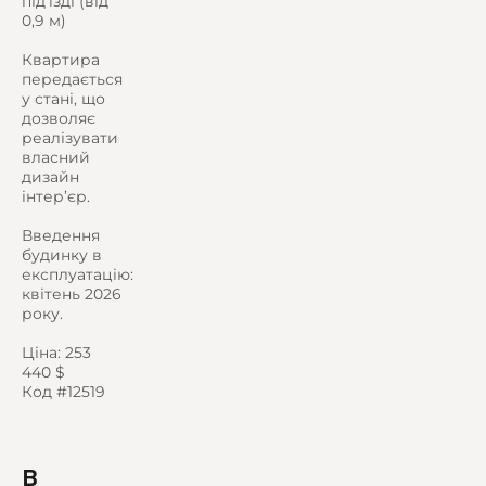
під’їзді (від
0,9 м)
Квартира
передається
у стані, що
дозволяє
реалізувати
власний
дизайн
інтер’єр.
Введення
будинку в
експлуатацію:
квітень 2026
року.
Ціна: 253
440 $
Код #12519
В