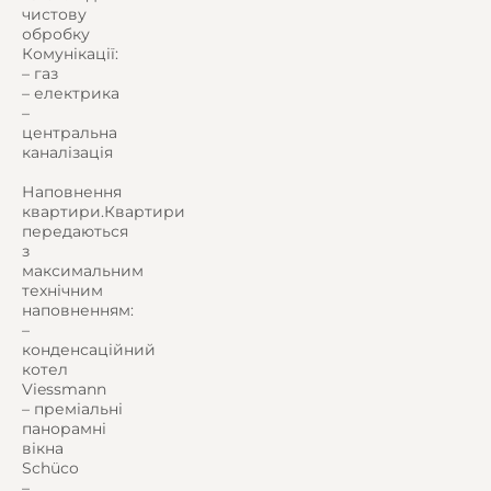
чистову
обробку
Комунікації:
– газ
– електрика
–
центральна
каналізація
Наповнення
квартири.Квартири
передаються
з
максимальним
технічним
наповненням:
–
конденсаційний
котел
Viessmann
– преміальні
панорамні
вікна
Schüco
–