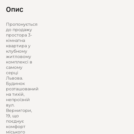
Опис
Пропонується
до продажу
простора 3-
кімнатна
квартира у
клубному
житловому
комплексі в
самому
серці
Львова.
Будинок
розташований
на тихій,
непроїзній
вул.
Вернигори,
19, що
поєднує
комфорт
міського