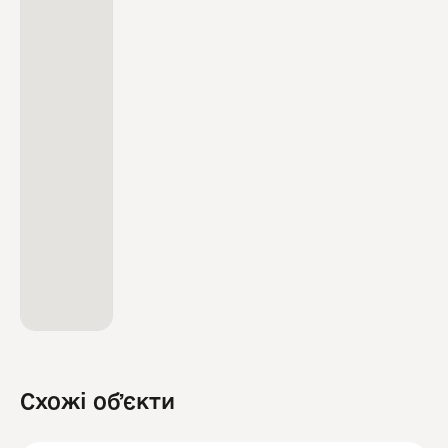
Схожі обʼєкти