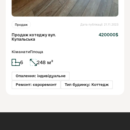
Дата публікації: 21.11.2023
Продаж
Продаж котеджу вул.
420000$
Купальська
Кіманати
Площа
6
248 м²
Опалення: індивідуальне
Ремонт: євроремонт
Тип будинку: Коттедж