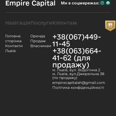
Empire Capital
Ми в соцмережах:
Навігація
Послуги
Клієнтам
+38(067)449-
Головна
Оренда
сторінка
Продаж
11-45
Контакти
Власникам
+38(063)664-
Львів
41-62 (для
продажу)
м. Львів, вул. Водогінна 2
м. Львів, вул.Джерельна 38
(по продажу)
empirecapitalah@gmail.com
Політика конфіденційності