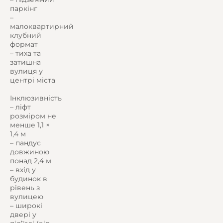
паркінг
–
малоквартирний
клубний
формат
– тиха та
затишна
вулиця у
центрі міста
Інклюзивність
– ліфт
розміром не
менше 1,1 ×
1,4 м
– пандус
довжиною
понад 2,4 м
– вхід у
будинок в
рівень з
вулицею
– широкі
двері у