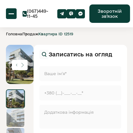
(067)449-
Зворотній
11-45
звʼязок
Головна
Продаж
Квартира ID 12519
Записатись на огляд