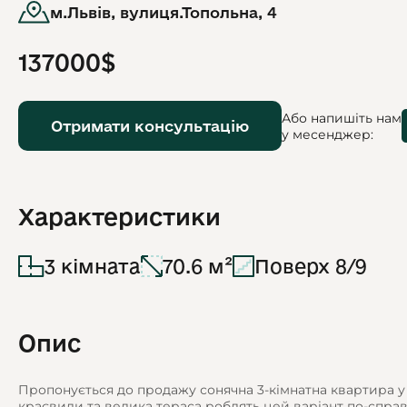
м.Львів, вулиця.Топольна, 4
137000$
Або напишіть нам
Отримати консультацію
у месенджер:
Характеристики
3 кімната
70.6 м²
Поверх 8/9
Опис
Пропонується до продажу сонячна 3-кімнатна квартира у 
краєвиди та велика тераса роблять цей варіант по-спр