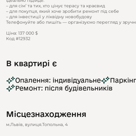
Ідеально підійде:
– для сім’ та тих, хто цінує терасу та краєвид
– для покупця, який хоче зробити ремонт під себе
– для інвестиції у ліквідну новобудову
Телефонуйте або пишіть — організуємо перегляд у зручн
Ціна: 137 000 $
Код #12932
В квартирі є
Опалення: індивідуальне
Паркінг
Ремонт: після будівельників
Місцезнаходження
м.Львів, вулиця.Топольна, 4