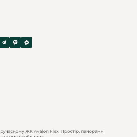
сучасному ЖК Avalon Flex. Простір, панорамні
авжньому особливим.