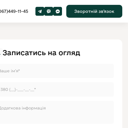
067)449-11-45
Зворотній звʼязок
Записатись на огляд