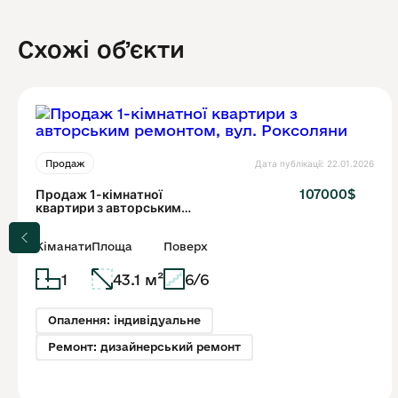
Схожі обʼєкти
Дата публікації: 22.01.2026
Продаж
Продаж 1-кімнатної
107000$
квартири з авторським
ремонтом, вул.
Роксоляни
Кіманати
Площа
Поверх
1
43.1 м²
6/6
Опалення: індивідуальне
Ремонт: дизайнерський ремонт