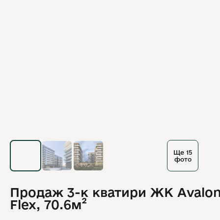
Ще 15
фото
Продаж 3-к кватири ЖК Avalo
Flex, 70.6м²