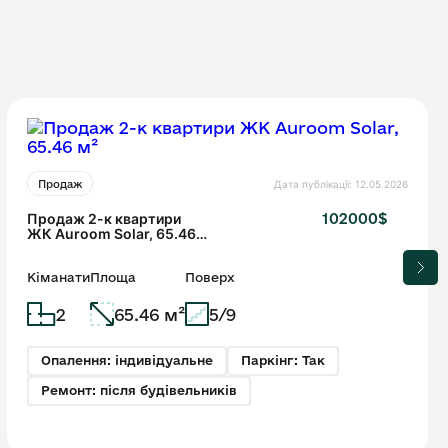
Дата публікації: 12.05.2026
Продаж
Продаж 2-к квартири
102000$
ЖК Auroom Solar, 65.46
м²
Кіманати
Площа
Поверх
2
65.46 м²
5/9
Опалення: індивідуальне
Паркінг: Так
Ремонт: після будівельників