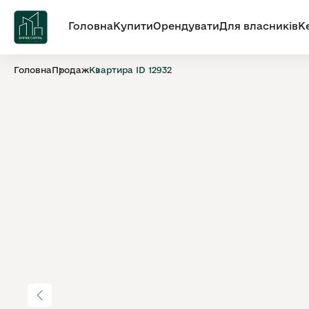
Головна
Купити
Орендувати
Для власників
К
Головна
Продаж
Квартира ID 12932