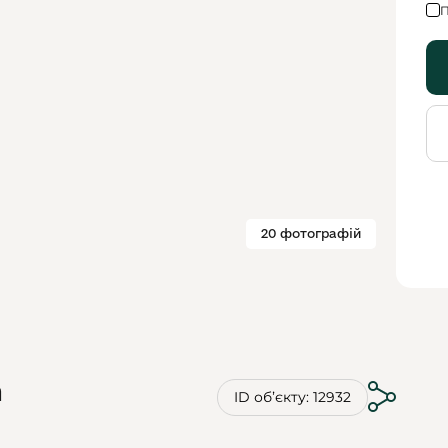
П
20 фотографій
n
ID обʼєкту: 12932