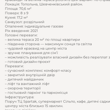
Локація: Топольна, Шевченківський район.
Площа: 70,6 м²
Поверх: 8 з 9
Кухня: 17,2 м²
Санвузол: роздільний
Опалення: індивідуальне газове
Рік введення: 2021
Головні переваги:
– велика тераса 20 м² по площі квартири
– південна сторона — максимум сонця та світла
– чудовий краєвид на центр міста
– зручне планування для сім’ї
– можливість реалізувати власний дизайн без переплат 
– готовий дизайн-проєкт
Переваги:
– сучасний комплекс комфорт-класу
– закритий внутрішній двір
– дитячий майданчик
– ліфт та вантажний ліфт
– охорона території
– гостьовий паркінг та паркомісця
Інфраструктура:
Поруч ТЦ Spartak, супермаркет Сільпо, кафе, дитячі садки,
центру міста близько 15 хвилин.