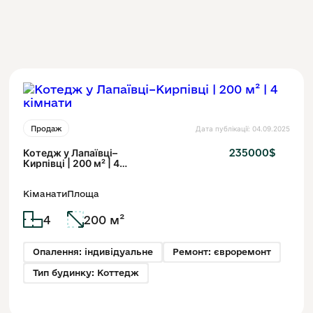
Дата публікації: 04.09.2025
Продаж
Котедж у Лапаївці–
235000$
Кирпівці | 200 м² | 4
кімнати
Кіманати
Площа
4
200 м²
Опалення: індивідуальне
Ремонт: євроремонт
Тип будинку: Коттедж