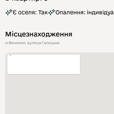
Є оселя: Так
Опалення: індивіду
Місцезнаходження
м.Винники, вулиця.Галицька