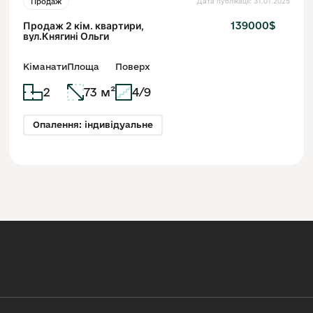
Дата публікації: 31.01.2025
Продаж
Продаж 2 кім. квартири,
139000$
вул.Княгині Ольги
Кіманати
Площа
Поверх
2
73 м²
4/9
Опалення: індивідуальне