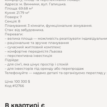
Адреса: м. Винники, вул. Галицька.
Площа: 69.68 м²
Кухня: 21.79 м²
Поверх: 7
Секція: 8
Планування: 3 кімнати, функціональне зонування.
Стан: від забудовника.
Переваги:
– велика площа — можливість реалізувати індивідуальн
– раціональне та зручне планування
– сучасний житловий комплекс
– комфортне передмістя Львова
– перспективна інвестиція
Підійде:
– для сім’ї, яка цінує простір і спокій
– для інвесторів під оренду або перепродаж
Телефонуйте — надамо деталі та організуємо перегляд у 
Ціна: 100 300 $
Код #12766
В квартирі є