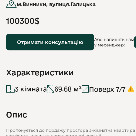
м.Винники, вулиця.Галицька
100300$
Або напишіть нам
Отримати консультацію
у месенджер:
Характеристики
3 кімната
69.68 м²
Поверх 7/7
Опис
Пропонується до пордажу простора 3-кімнатна квартира
комфорту, площі та перспективної локації.