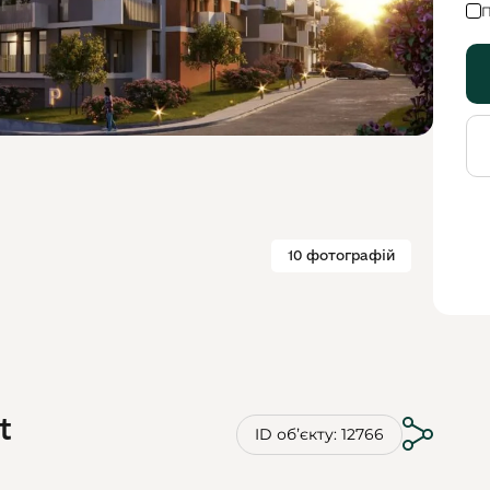
П
10 фотографій
t
ID обʼєкту: 12766