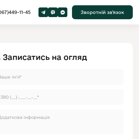
067)449-11-45
Зворотній звʼязок
Записатись на огляд