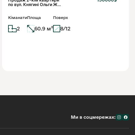
по вул. Княгині Ольги ЖК
Ренуар
Кіманати
Площа
Поверх
2
60.9 м²
8/12
Ми в соцмережах: