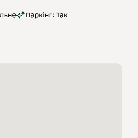
альне
Паркінг: Так