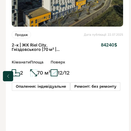
Дата публікації: 22.07.2025
Продаж
2-к | ЖК Riel City,
84240$
Гніздовського |70 м² |
Після забудовника
Кіманати
Площа
Поверх
2
70 м²
12/12
Опалення: індивідуальне
Ремонт: без ремонту