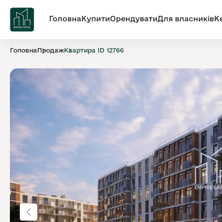
Головна
Купити
Орендувати
Для власників
К
Головна
Продаж
Квартира ID 12766