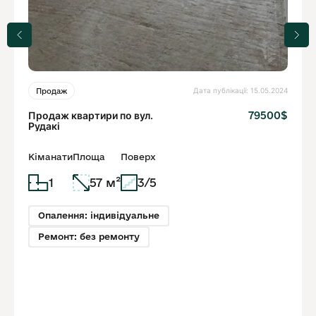
Дата публікації: 15.05.2024
Продаж
Продаж квартири по вул.
79500$
Рудакі
Кіманати
Площа
Поверх
1
57 м²
3/5
Опалення: індивідуальне
Ремонт: без ремонту