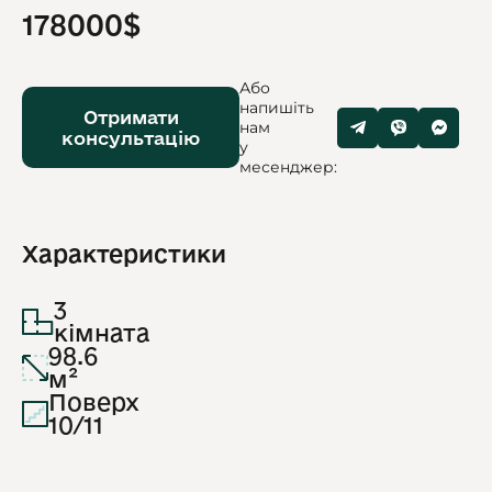
178000$
Або
напишіть
Отримати
нам
консультацію
у
месенджер:
Характеристики
3
кімната
98.6
м²
Поверх
10/11