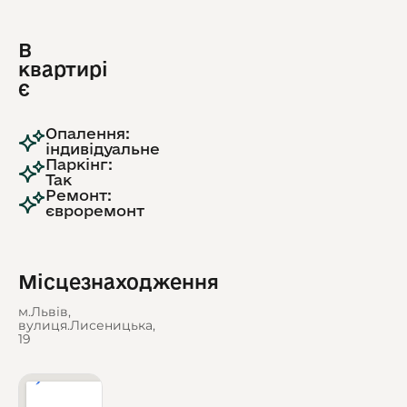
В
квартирі
є
Опалення:
індивідуальне
Паркінг:
Так
Ремонт:
євроремонт
Місцезнаходження
м.Львів,
вулиця.Лисеницька,
19