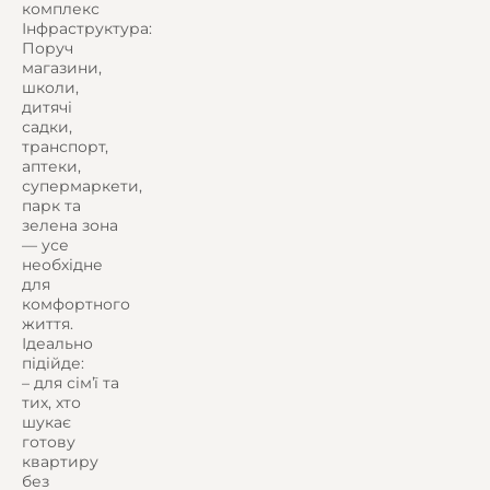
комплекс
Інфраструктура:
Поруч
магазини,
школи,
дитячі
садки,
транспорт,
аптеки,
супермаркети,
парк та
зелена зона
— усе
необхідне
для
комфортного
життя.
Ідеально
підійде:
– для сімʼї та
тих, хто
шукає
готову
квартиру
без