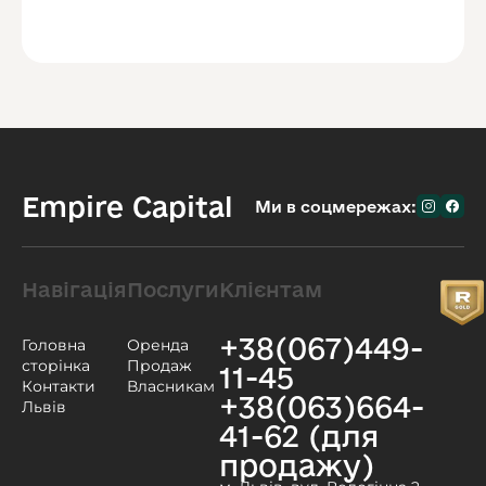
Empire Capital
Ми в соцмережах:
Навігація
Послуги
Клієнтам
+38(067)449-
Головна
Оренда
сторінка
Продаж
11-45
Контакти
Власникам
+38(063)664-
Львів
41-62 (для
продажу)