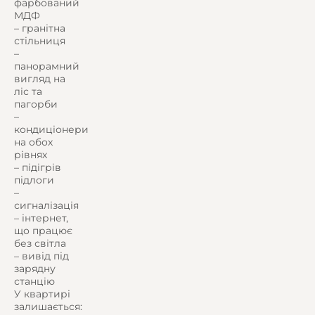
фарбований
МДФ
– гранітна
стільниця
–
панорамний
вигляд на
ліс та
пагорби
–
кондиціонери
на обох
рівнях
– підігрів
підлоги
–
сигналізація
– інтернет,
що працює
без світла
– вивід під
зарядну
станцію
У квартирі
залишається: