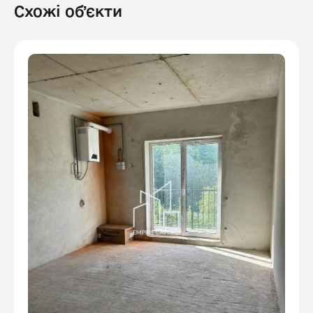
Схожі обʼєкти