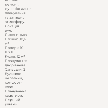
якісний
ремонт,
функціональне
планування
та затишну
атмосферу.
Локація:
вул.
Лисеницька.
Площа: 98,6
м²
Поверх: 10–
11 з 11
Кухня: 12 м²
Планування:
дворівневе
Санвузли: 2
Будинок:
цегляний,
комфорт-
клас
Планування
квартири:
Перший
рівень: