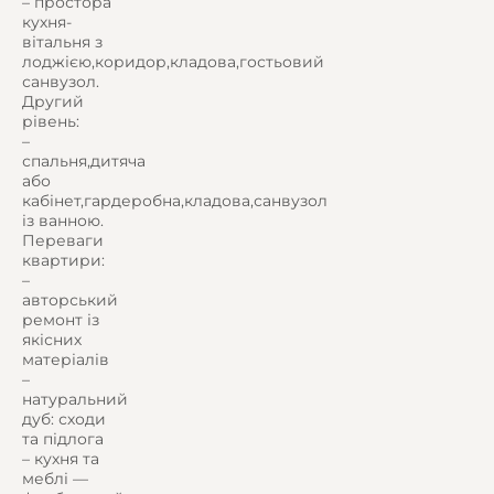
– простора
кухня-
вітальня з
лоджією,коридор,кладова,гостьовий
санвузол.
Другий
рівень:
–
спальня,дитяча
або
кабінет,гардеробна,кладова,санвузол
із ванною.
Переваги
квартири:
–
авторський
ремонт із
якісних
матеріалів
–
натуральний
дуб: сходи
та підлога
– кухня та
меблі —