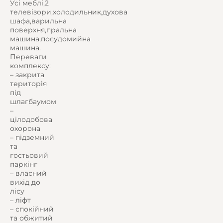
Усі меблі,2
телевізори,холодильник,духова
шафа,варильна
поверхня,пральна
машина,посудомийна
машина.
Переваги
комплексу:
– закрита
територія
під
шлагбаумом
–
цілодобова
охорона
– підземний
та
гостьовий
паркінг
– власний
вихід до
лісу
– ліфт
– спокійний
та обжитий