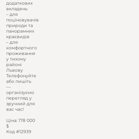
додаткових
вкладень
– для
поціновувачів
природи та
панорамних
краєвидів
– для
комфортного
проживання
у тихому
районі
Львову
Телефонуйте
або пишіть
—
організуємо
перегляд у
зручний для
вас час!
Ціна: 178 000
$
Код #12939