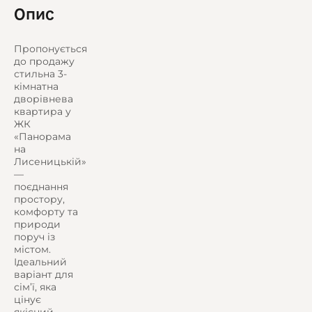
Опис
Пропонується
до продажу
стильна 3-
кімнатна
дворівнева
квартира у
ЖК
«Панорама
на
Лисеницькій»
—
поєднання
простору,
комфорту та
природи
поруч із
містом.
Ідеальний
варіант для
сім’ї, яка
цінує