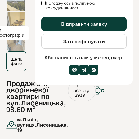
Погоджуюсь з політикою
конфіденційності
Відправити заявку
21
фотографій
Зателефонувати
Або напишіть нам у месенджер:
Ще 16
фото
Продаж 3-к
ID
дворівневої
обʼєкту:
12939
квартири по
вул.Лисеницька,
98.60 м²
м.Львів,
вулиця.Лисеницька,
19