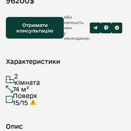
96200$
Або
напишіть
Отримати
нам
консультацію
у
месенджер:
Характеристики
2
кімната
74 м²
Поверх
15/15
Опис