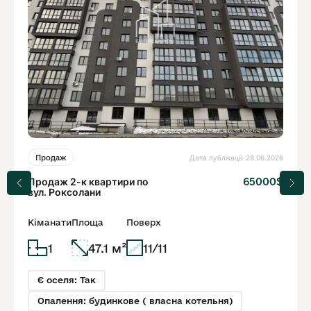
Дата публікації: 29.06.2026
Продаж
Продаж 2-к квартири по
65000$
вул. Роксолани
Кіманати
Площа
Поверх
1
47.1 м²
11/11
Є оселя: Так
Опалення: будинкове ( власна котельня)