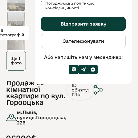
Погоджуюсь з політикою
конфіденційності
Відправити заявку
16
фотографій
Зателефонувати
Або напишіть нам у месенджер:
Ще 11
фото
Продаж 2х
ID
кімнатної
обʼєкту:
12141
квартири по вул.
Горооцька
м.Львів,
вулиця.Городоцька,
226