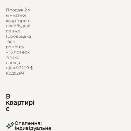
Продаж 2 х
кімнатної
квартири в
новобудові
по вул.
Городоцька
-без
ремонту
– 15 поверх
-74 м2
площа
ціна 96200 $
Код:12141
В
квартирі
є
Опалення:
індивідуальне