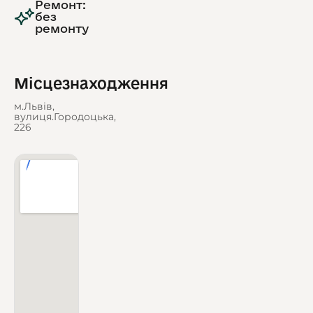
Ремонт:
без
ремонту
Місцезнаходження
м.Львів,
вулиця.Городоцька,
226