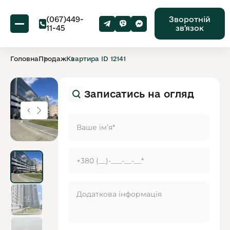
(067)449-
Зворотній
11-45
звʼязок
Головна
Продаж
Квартира ID 12141
Записатись на огляд