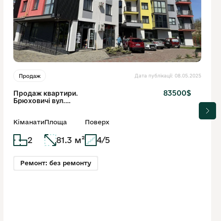
Дата публікації: 08.05.2025
Продаж
Продаж квартири.
83500$
Брюховичі вул.
Незалежна
Кіманати
Площа
Поверх
2
81.3 м²
4/5
Ремонт: без ремонту