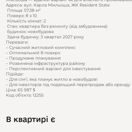
Адреса: вул. Карла Мікльоша, ЖК Resident State
️ Площа: 57,38 м²
️ Поверх: 8 з 10
️ Кількість кімнат: 2
️ Стан: квартира без ремонту (від забудовника)
️ Будинок: новобудова
️ Здача будинку: 3 квартал 2027 року
Переваги:
– Сучасний житловий комплекс
– Оптимальний 8 поверх
– Продумане планування
– Розвинена інфраструктура району
– Перспективний варіант для інвестування
Підійде:
– Для сім’ї, яка планує житло в новобудові
– Для інвесторів під подальший перепродаж або оренду
Ціна: 65 987 $
Код об’єкта: 12255
В квартирі є