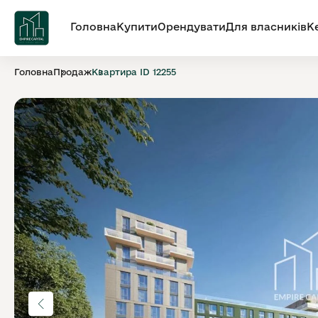
Головна
Купити
Орендувати
Для власників
К
Головна
Продаж
Квартира ID 12255