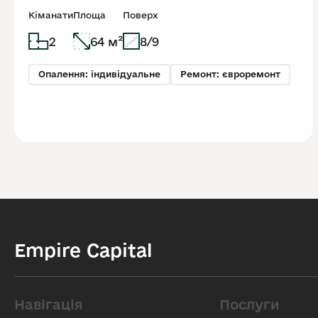
Кіманати
Площа
Поверх
2
64 м²
8/9
Опалення: індивідуальне
Ремонт: євроремонт
Empire Capital
Навігація
Послуги