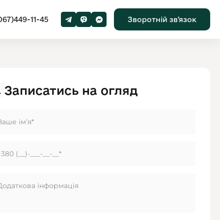
067)449-11-45
Зворотній звʼязок
Записатись на огляд