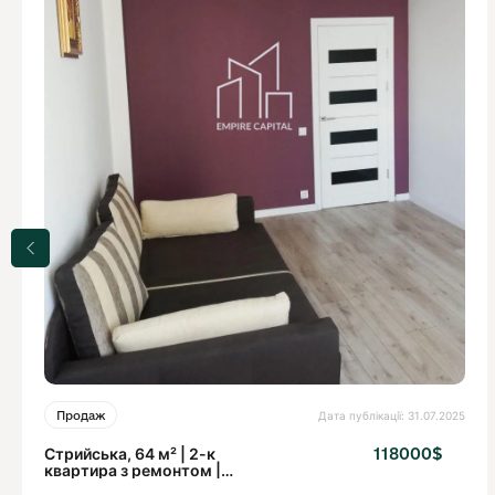
Дата публікації: 31.07.2025
Продаж
Стрийська, 64 м² | 2-к
118000$
квартира з ремонтом |
Горище, балкон