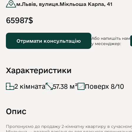
м.Львів, вулиця.Мікльоша Карла, 41
65987$
Або напишіть нам
Отримати консультацію
у месенджер:
Характеристики
2 кімната
57.38 м²
Поверх 8/10
Опис
Пропонуємо до продажу 2-кімнатну квартиру в сучасному
Мікльоша — вдалий варіант як для власного проживання, т