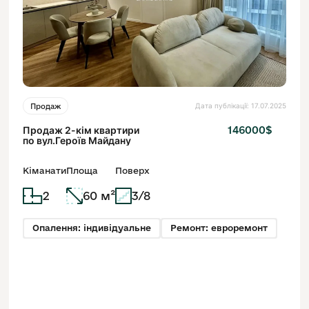
Дата публікації: 17.07.2025
Продаж
Продаж 2-кім квартири
146000$
по вул.Героїв Майдану
Кіманати
Площа
Поверх
2
60 м²
3/8
Опалення: індивідуальне
Ремонт: евроремонт