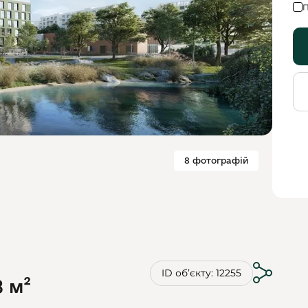
П
8 фотографій
ID обʼєкту: 12255
8 м²