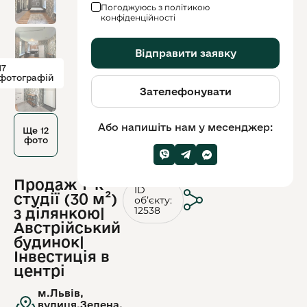
Погоджуюсь з політикою
конфіденційності
Відправити заявку
17
фотографій
Зателефонувати
Або напишіть нам у месенджер:
Ще 12
фото
Продаж 1-к
ID
студії (30 м²)
обʼєкту:
12538
з ділянкою|
Австрійський
будинок|
Інвестиція в
центрі
м.Львів,
вулиця.Зелена,