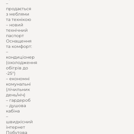
–
продається
з меблями
та технікою
– новий
технічний
паспорт
Оснащення
та комфорт:
–
кондиціонер
(охолодження
обігрів до
-25°)
– економні
комунальні
(лічильник
день/ніч)
– гардероб
– душова
кабіна
–
швидкісний
інтернет
Побутова