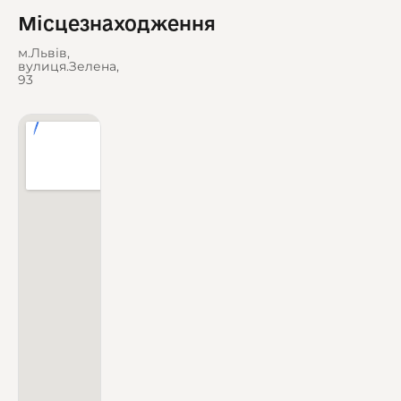
Місцезнаходження
м.Львів,
вулиця.Зелена,
93