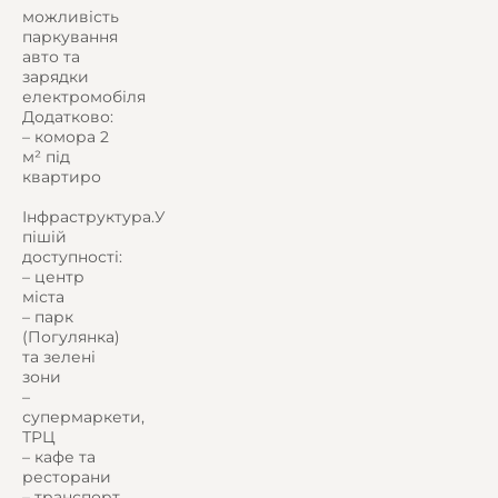
можливість
паркування
авто та
зарядки
електромобіля
Додатково:
– комора 2
м² під
квартиро
Інфраструктура.У
пішій
доступності:
– центр
міста
– парк
(Погулянка)
та зелені
зони
–
супермаркети,
ТРЦ
– кафе та
ресторани
– транспорт