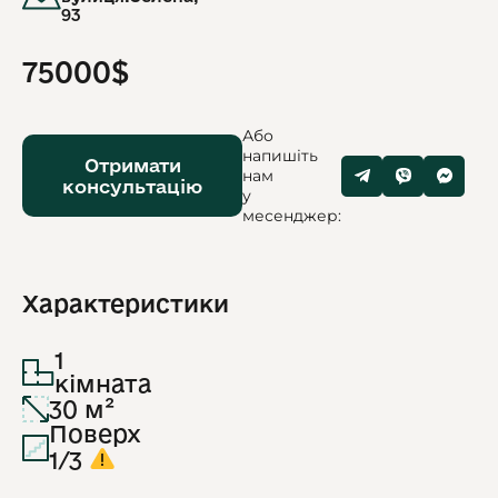
93
75000$
Або
напишіть
Отримати
нам
консультацію
у
месенджер:
Характеристики
1
кімната
30 м²
Поверх
1/3