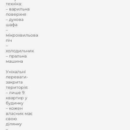
техніка:
– варильна
поверхня
– духова
шафа
–
мікрохвильова
піч
–
холодильник
– пральна
машина
Унікальні
переваги-
закрита
територія:
– лише 9
квартир у
будинку
– кожен
власник має
свою
ділянку
–