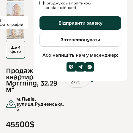
Погоджуюсь з політикою
конфіденційності
9
Відправити заявку
фотографій
Зателефонувати
Ще 4
фото
Або напишіть нам у месенджер:
Продаж 1-к
ID
квартири ЖК
обʼєкту:
12778
Morrning, 32.29
м²
м.Львів,
вулиця.Рудненська,
6
45500$