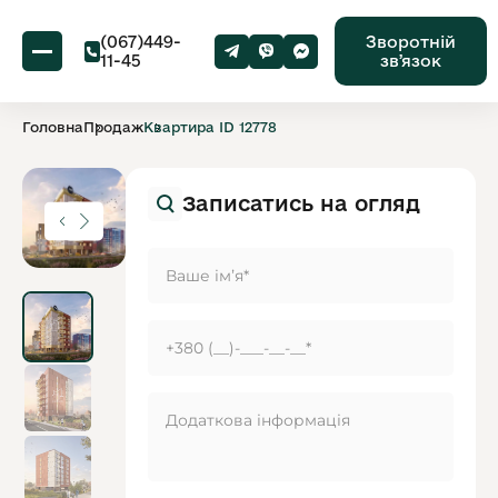
(067)449-
Зворотній
11-45
звʼязок
Головна
Продаж
Квартира ID 12778
Записатись на огляд