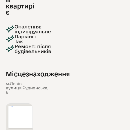
В
квартирі
є
Опалення:
індивідуальне
Паркінг:
Так
Ремонт: після
будівельників
Місцезнаходження
м.Львів,
вулиця.Рудненська,
6