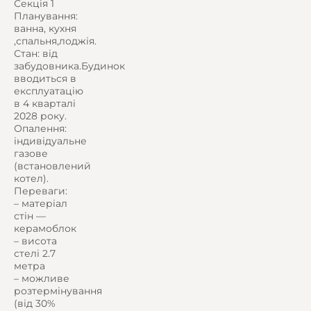
Секція 1
Планування:
ванна, кухня
,спальня,лоджія.
Стан: від
забудовника.Будинок
вводиться в
експлуатацію
в 4 кварталі
2028 року.
Опалення:
індивідуальне
газове
(встановлений
котел).
Переваги:
– матеріал
стін —
керамоблок
– висота
стелі 2.7
метра
– можливе
розтермінування
(від 30%