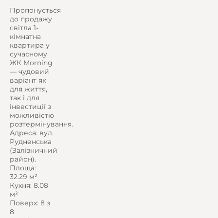
Пропонується
до продажу
світла 1-
кімнатна
квартира у
сучасному
ЖК Morning
— чудовий
варіант як
для життя,
так і для
інвестиції з
можливістю
розтермінування.
Адреса: вул.
Рудненська
(Залізничний
район).
Площа:
32.29 м²
Кухня: 8.08
м²
Поверх: 8 з
8