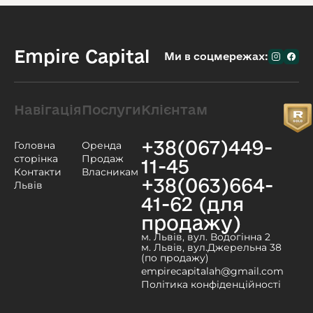
Empire Capital
Ми в соцмережах:
Навігація
Послуги
Клієнтам
+38(067)449-
Головна
Оренда
сторінка
Продаж
11-45
Контакти
Власникам
+38(063)664-
Львів
41-62 (для
продажу)
м. Львів, вул. Водогінна 2
м. Львів, вул.Джерельна 38
(по продажу)
empirecapitalah@gmail.com
Політика конфіденційності