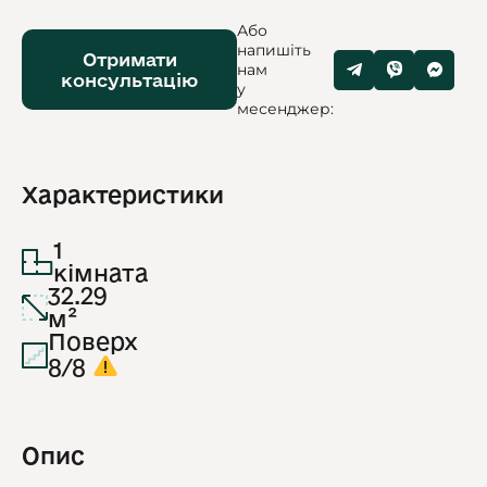
Або
напишіть
Отримати
нам
консультацію
у
месенджер:
Характеристики
1
кімната
32.29
м²
Поверх
8/8
Опис