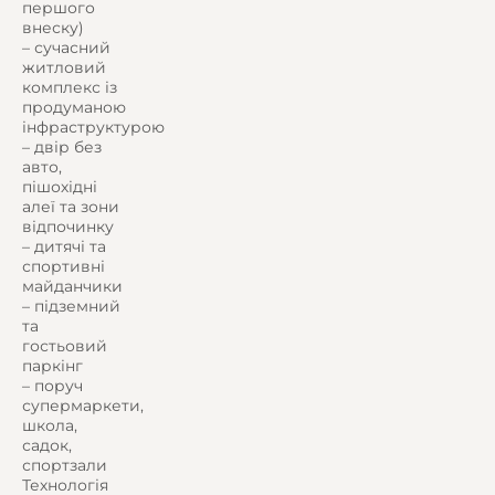
першого
внеску)
– сучасний
житловий
комплекс із
продуманою
інфраструктурою
– двір без
авто,
пішохідні
алеї та зони
відпочинку
– дитячі та
спортивні
майданчики
– підземний
та
гостьовий
паркінг
– поруч
супермаркети,
школа,
садок,
спортзали
Технологія