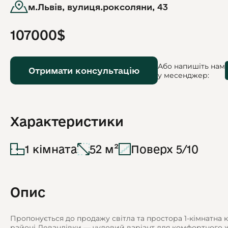
м.Львів, вулиця.роксоляни, 43
107000$
Або напишіть нам
Отримати консультацію
у месенджер:
Характеристики
1 кімната
52 м²
Поверх 5/10
Опис
Пропонується до продажу світла та простора 1-кімнатна
районі Левандівки — чудовий варіант для комфортного ж