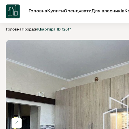
Головна
Купити
Орендувати
Для власників
К
Головна
Продаж
Квартира ID 12617