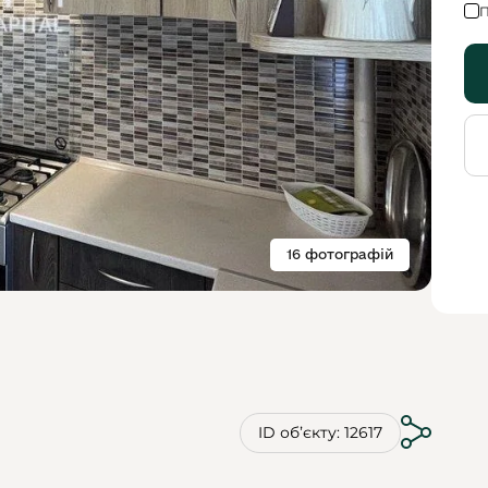
П
16 фотографій
ID обʼєкту: 12617