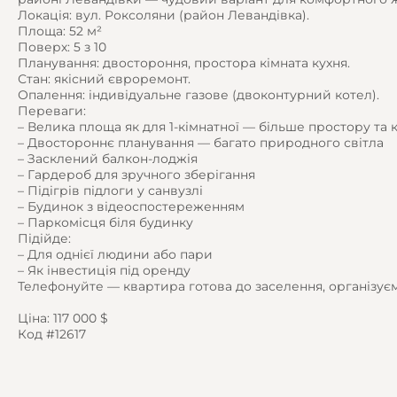
Локація: вул. Роксоляни (район Левандівка).
Площа: 52 м²
Поверх: 5 з 10
Планування: двостороння, простора кімната кухня.
Стан: якісний євроремонт.
Опалення: індивідуальне газове (двоконтурний котел).
Переваги:
– Велика площа як для 1-кімнатної — більше простору та
– Двостороннє планування — багато природного світла
– Засклений балкон-лоджія
– Гардероб для зручного зберігання
– Підігрів підлоги у санвузлі
– Будинок з відеоспостереженням
– Паркомісця біля будинку
Підійде:
– Для однієї людини або пари
– Як інвестиція під оренду
Телефонуйте — квартира готова до заселення, організує
Ціна: 117 000 $
Код #12617