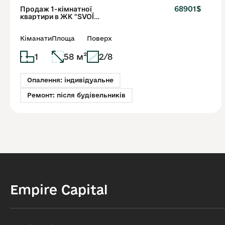
Продаж 1-кімнатної
68901$
квартири в ЖК "SVOЇ
City" | вул. Тролейбусна,
Львів
Кіманати
Площа
Поверх
1
58 м²
2/8
Опалення: індивідуальне
Ремонт: після будівельників
Empire Capital