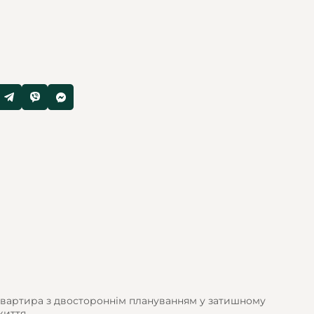
 квартира з двостороннім плануванням у затишному
иття.