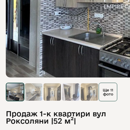
Ще 11
фото
Продаж 1-к квартири вул
Роксоляни |52 м²|