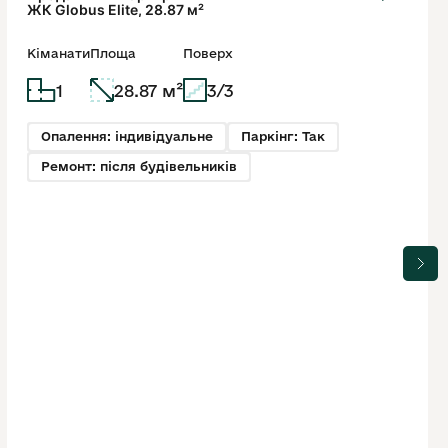
ЖК Globus Elite, 28.87 м²
Кіманати
Площа
Поверх
1
28.87 м²
3/3
Опалення: індивідуальне
Паркінг: Так
Ремонт: після будівельників