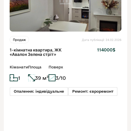
Дата публікації: 24.02.2026
Продаж
1-кімнатна квартира, ЖК
114000$
«Авалон Зелена стріт»
Кіманати
Площа
Поверх
1
39 м²
3/10
Опалення: індивідуальне
Ремонт: євроремонт