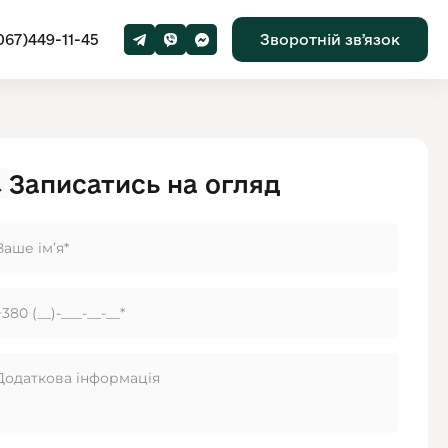
067)449-11-45
Зворотній звʼязок
Записатись на огляд