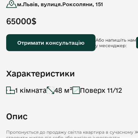
м.Львів, вулиця.Роксоляни, 151
65000$
Або напишіть нам
Отримати консультацію
у месенджер:
Характеристики
1 кімната
48 м²
Поверх 11/12
Опис
Пропонується до продажу світла квартира в сучасному ЖК
створити житло під себе або вигідно інвестувати.