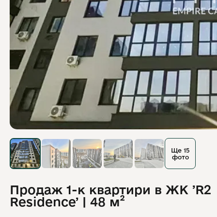
Ще 15
фото
Продаж 1-к квартири в ЖК ʼR2
Residenceʼ | 48 м²