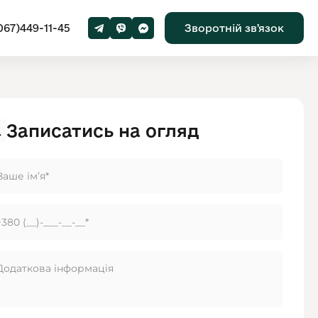
067)449-11-45
Зворотній звʼязок
Записатись на огляд