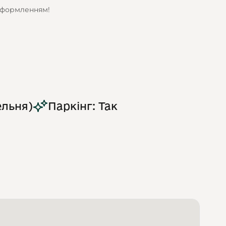
оформленням!
ельня)
Паркінг: Так