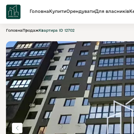
Головна
Купити
Орендувати
Для власників
К
Головна
Продаж
Квартира ID 12702