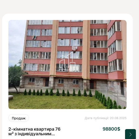
Дата публікації: 20.08.2025
Продаж
2-кімнатна квартира 76
98800$
м² з індивідуальним
опаленням у новобудові