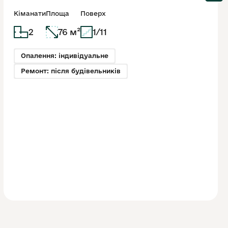
Кіманати
Площа
Поверх
2
76 м²
1/11
Опалення: індивідуальне
Ремонт: після будівельників