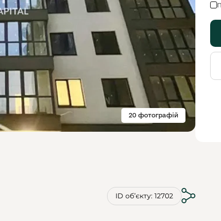
П
20 фотографій
ID обʼєкту: 12702