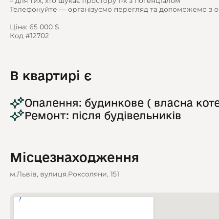
– для тих, хто шукає простору 1-к з потенціалом
Телефонуйте — організуємо перегляд та допоможемо з 
Ціна: 65 000 $
Код #12702
В квартирі є
Опалення: будинкове ( власна кот
Ремонт: після будівельників
Місцезнаходження
м.Львів, вулиця.Роксоляни, 151