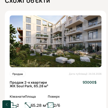
Схожі обʼєкти
Дата публікації: 24.04.2026
Продаж
Продаж 2-к квартири
93000$
ЖК Soul Park, 65.28 м²
Кіманати
Площа
Поверх
2
65.28 м²
2/6