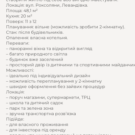
Локація: вул. Роксоляни, Левандівка.
Площа: 48,1 м²
Кухня: 20 м²
Поверх: 11 з 12
Планування: вільне (можливість зробити 2-кімнатну).
Стан: після будівельників.
Опалення: власна котельня.
Переваги:
– панорамні вікна та відкритий вигляд
– багато природного світла
– будинок вже заселений
– просторий двір із дитячими та спортивними майданчи
Можливості:
– ідеально під індивідуальний дизайн
– можливість перепланування у 2-кімнатну
– швидке оформлення без зайвих процедур
Локація:
– поруч магазини, супермаркети, ТРЦ
– школа та дитячий садок
– парк та зелена зона
– зручна транспортна розв’язка
Підійде:
– для власного проживання
– для інвестора під оренду