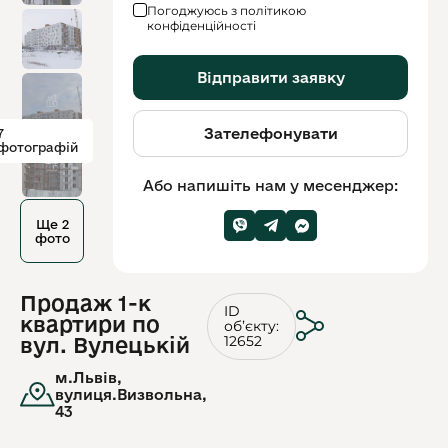
Погоджуюсь з політикою
конфіденційності
Відправити заявку
Зателефонувати
7
фотографій
Або напишіть нам у месенджер:
Ще 2
фото
Продаж 1-к
ID
квартири по
обʼєкту:
12652
вул. Вулецькій
м.Львів,
вулиця.Визвольна,
43