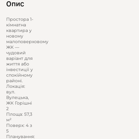
Опис
Простора 1-
кімнатна
квартира у
новому
малоповерховому
ЖК —
чудовий
варіант для
життя або
інвестиції у
спокійному
районі.
Локація:
вул.
Вулецька,
ЖК Горішні
2
Площа: 57,3
м²
Поверх: 4 з
5
Планування: