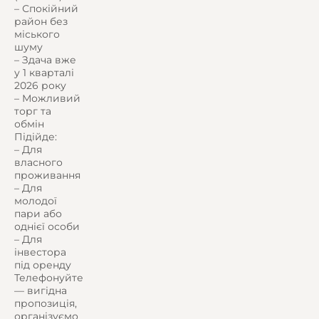
– Спокійний
район без
міського
шуму
– Здача вже
у 1 кварталі
2026 року
– Можливий
торг та
обмін
Підійде:
– Для
власного
проживання
– Для
молодої
пари або
однієї особи
– Для
інвестора
під оренду
Телефонуйте
— вигідна
пропозиція,
організуємо