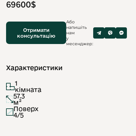
69600$
Або
напишіть
Отримати
нам
консультацію
у
месенджер:
Характеристики
1
кімната
57.3
м²
Поверх
4/5