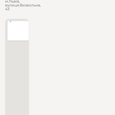
м.Львів,
вулиця.Визвольна,
43