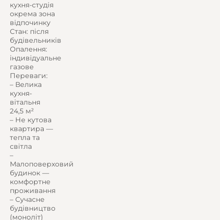
кухня-студія
окрема зона
відпочинку
Стан: після
будівельників
Опалення:
індивідуальне
газове
Переваги:
– Велика
кухня-
вітальня
24,5 м²
– Не кутова
квартира —
тепла та
світла
–
Малоповерховий
будинок —
комфортне
проживання
– Сучасне
будівництво
(моноліт)