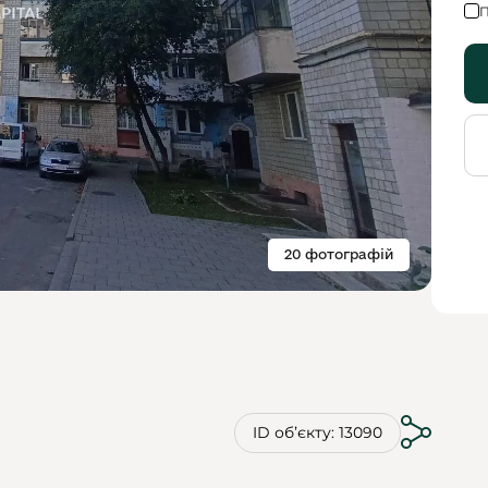
П
20 фотографій
ID обʼєкту: 13090