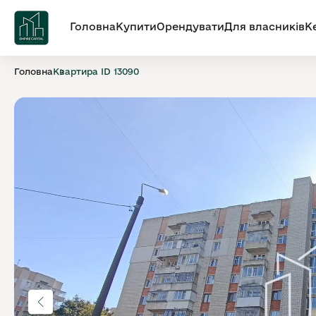
Головна
Купити
Орендувати
Для власників
К
Головна
Квартира ID 13090