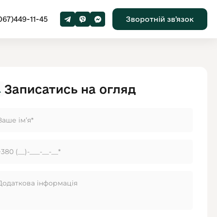
067)449-11-45
Зворотній звʼязок
Записатись на огляд