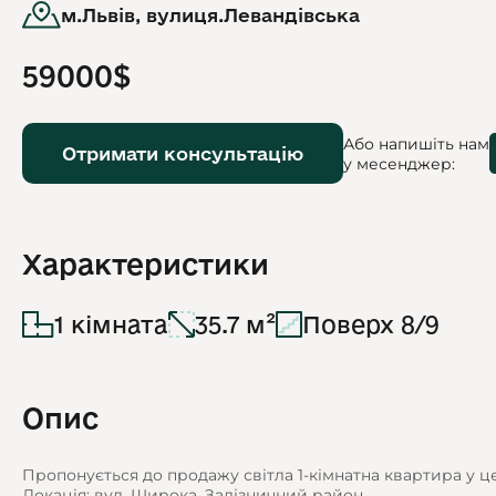
м.Львів, вулиця.Левандівська
59000$
Або напишіть нам
Отримати консультацію
у месенджер:
Характеристики
1 кімната
35.7 м²
Поверх 8/9
Опис
Пропонується до продажу світла 1-кімнатна квартира у ц
Локація: вул. Широка, Залізничний район.