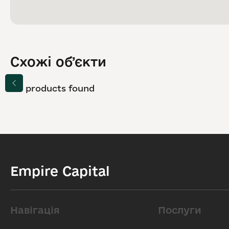
Схожі обʼєкти
No products found
Empire Capital
Навігація
Послуги