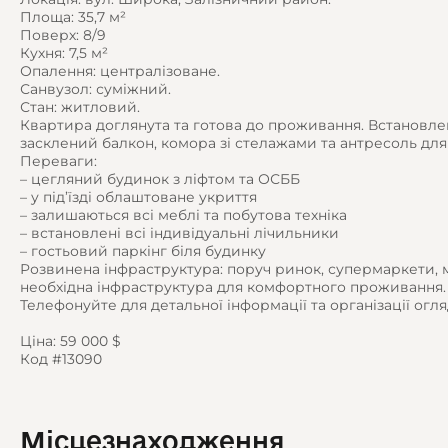
Площа: 35,7 м²
Поверх: 8/9
Кухня: 7,5 м²
Опалення: централізоване.
Санвузол: суміжний.
Стан: житловий.
Квартира доглянута та готова до проживання. Встановлені
засклений балкон, комора зі стелажами та антресоль для 
Переваги:
– цегляний будинок з ліфтом та ОСББ
– у під’їзді облаштоване укриття
– залишаються всі меблі та побутова техніка
– встановлені всі індивідуальні лічильники
– гостьовий паркінг біля будинку
Розвинена інфраструктура: поруч ринок, супермаркети, м
необхідна інфраструктура для комфортного проживання.
Телефонуйте для детальної інформації та організації огля
Ціна: 59 000 $
Код #13090
Місцезнаходження