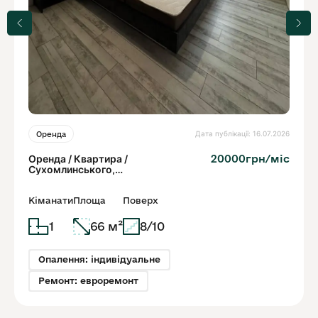
Дата публікації: 16.07.2026
Оренда
Оренда / Квартира /
20000грн/міс
Сухомлинського,
Винники
Кіманати
Площа
Поверх
1
66 м²
8/10
Опалення: індивідуальне
Ремонт: евроремонт