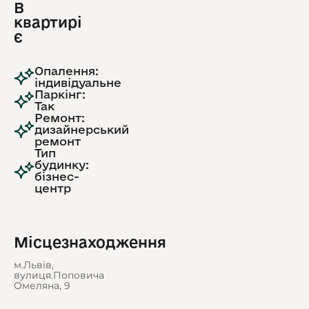
В
квартирі
є
Опалення:
індивідуальне
Паркінг:
Так
Ремонт:
дизайнерський
ремонт
Тип
будинку:
бізнес-
центр
Місцезнаходження
м.Львів,
вулиця.Поповича
Омеляна, 9