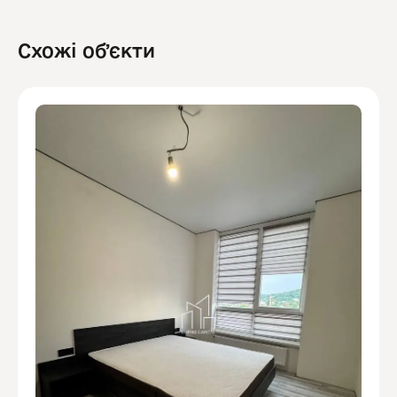
Схожі обʼєкти