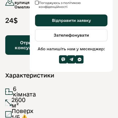
вулиця.Поповича
Погоджуюсь з політикою
Омеляна, 9
конфіденційності
24$
Відправити заявку
Зателефонувати
Або
напишіть
Отримати
нам
консультацію
Або напишіть нам у месенджер:
у
месенджер:
Характеристики
6
кімната
2600
м²
Поверх
1/6