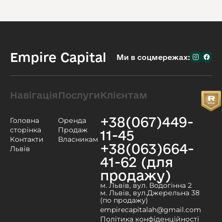
Empire Capital
Ми в соцмережах:
Навігація
Послуги
Клієнтам
+38(067)449-
Головна
Оренда
сторінка
Продаж
11-45
Контакти
Власникам
+38(063)664-
Львів
41-62 (для
продажу)
м. Львів, вул. Водогінна 2
м. Львів, вул.Джерельна 38
(по продажу)
empirecapitalah@gmail.com
Політика конфіденційності