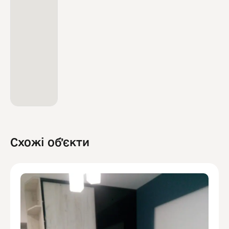
Схожі обʼєкти