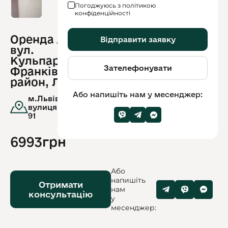
Погоджуюсь з політикою
конфіденційності
Оренда / Офіс /
Відправити заявку
ID
вул.
обʼєкту:
13046
Кульпарківська,
Зателефонувати
Франківський
район, Львів
Або напишіть нам у месенджер:
м.Львів,
вулиця.Кульпарківська,
91
6993грн
Або
напишіть
Отримати
нам
консультацію
у
месенджер: