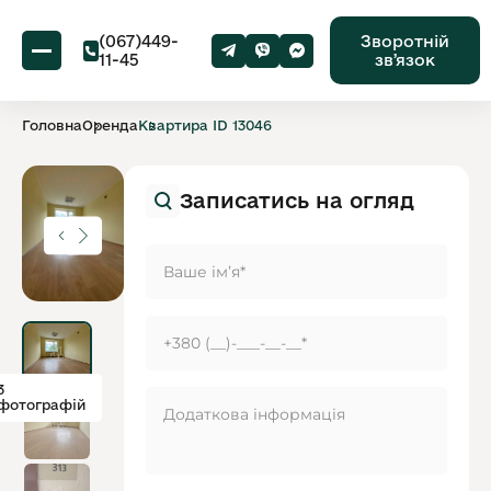
(067)449-
Зворотній
11-45
звʼязок
Головна
Оренда
Квартира ID 13046
Записатись на огляд
3
фотографій