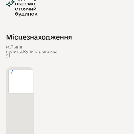
окремо
стоячий
будинок
Місцезнаходження
м.Львів,
вулиця.Кульпарківська,
91