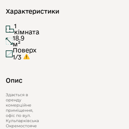
Характеристики
1
кімната
18.9
м²
Поверх
1/3
Опис
Здається в
оренду
комерційне
приміщення,
офіс по вул.
Кульпарківська
Окремостояче