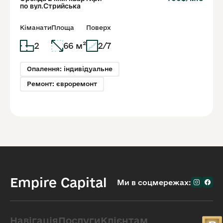
по вул.Стрийська
Кіманати
Площа
Поверх
2
66 м²
2/7
Опалення: індивідуальне
Ремонт: євроремонт
Empire Capital
Ми в соцмережах:
Навігація
Послуги
Клієнтам