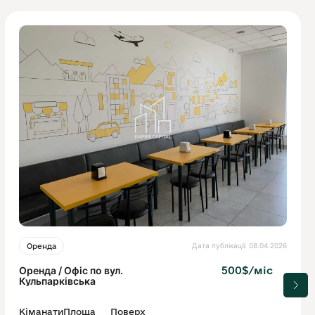
Дата публікації: 08.04.2026
Оренда
Оренда / Офіс по вул.
500$/міс
Кульпарківська
Кіманати
Площа
Поверх