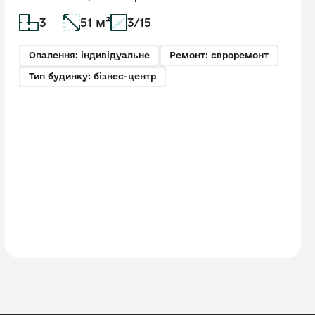
3
51 м²
3/15
Опалення: індивідуальне
Ремонт: євроремонт
Тип будинку: бізнес-центр