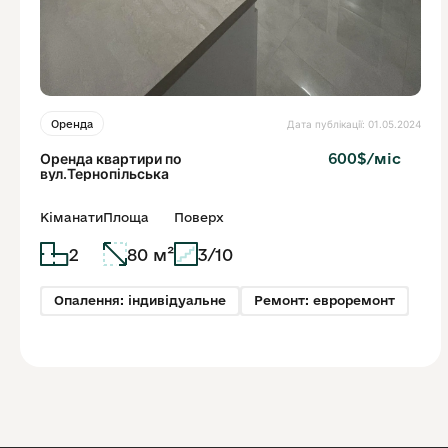
Дата публікації: 01.05.2024
Оренда
Оренда квартири по
600$/міс
вул.Тернопільська
Кіманати
Площа
Поверх
2
80 м²
3/10
Опалення: індивідуальне
Ремонт: евроремонт