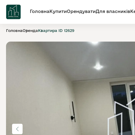
Головна
Купити
Орендувати
Для власників
К
Головна
Оренда
Квартира ID 12629