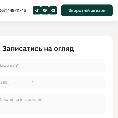
067)449-11-45
Зворотній звʼязок
Записатись на огляд