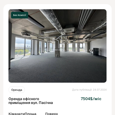
Без Комісії
Дата публікації: 24.07.2024
Оренда
Оренда офісного
7504$/міс
приміщення вул. Пасічна
Кіманати
Площа
Поверх