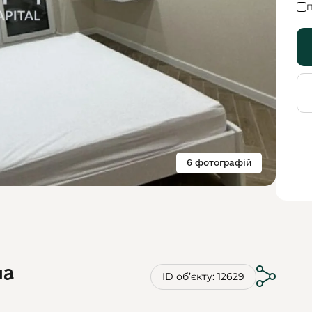
П
6 фотографій
на
ID обʼєкту: 12629