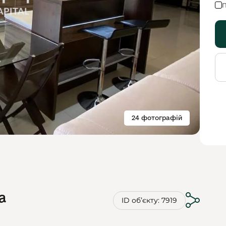
П
24 фотографій
а
ID обʼєкту: 7919