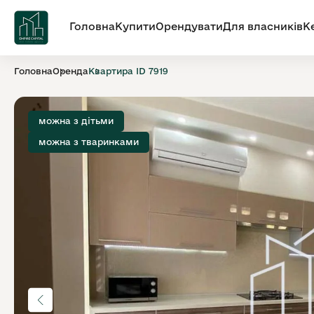
Головна
Купити
Орендувати
Для власників
К
Головна
Оренда
Квартира ID 7919
можна з дітьми
можна з тваринками