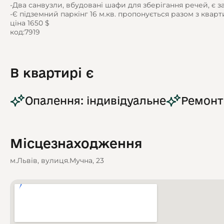
-Два санвузли, вбудовані шафи для зберігання речей, є 
-Є підземний паркінг 16 м.кв. пропонується разом з квар
ціна 1650 $
код:7919
В квартирі є
Опалення: індивідуальне
Ремонт
Місцезнаходження
м.Львів, вулиця.Мучна, 23