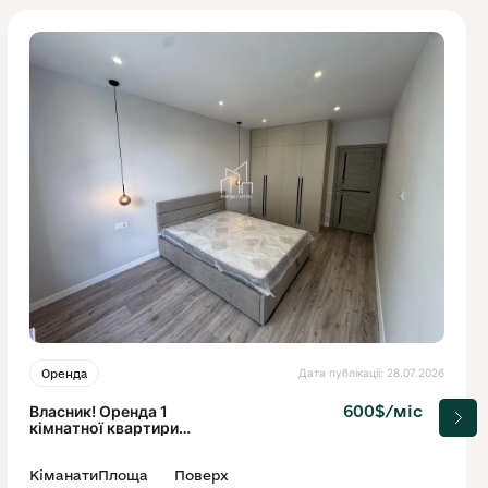
Дата публікації: 28.07.2026
Оренда
Власник! Оренда 1
600$/міс
кімнатної квартири
Новобудова
Кіманати
Площа
Поверх