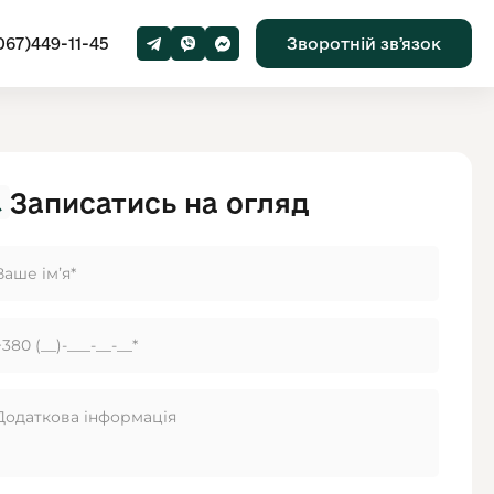
067)449-11-45
Зворотній звʼязок
Записатись на огляд