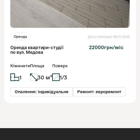
Дата публікації: 08.01.2026
Оренда
Оренда квартири-студії
22000грн/міс
по вул. Медова
Кіманати
Площа
Поверх
1
30 м²
1/3
Опалення: індивідуальне
Ремонт: евроремонт