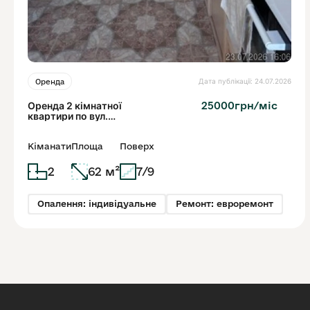
Дата публікації: 24.07.2026
Оренда
Оренда 2 кімнатної
25000грн/міс
квартири по вул.
Дж.вашингтона
Кіманати
Площа
Поверх
2
62 м²
7/9
Опалення: індивідуальне
Ремонт: евроремонт