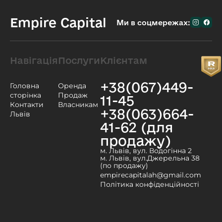
Empire Capital
Ми в соцмережах:
Навігація
Послуги
Клієнтам
+38(067)449-
Головна
Оренда
сторінка
Продаж
11-45
Контакти
Власникам
+38(063)664-
Львів
41-62 (для
продажу)
м. Львів, вул. Водогінна 2
м. Львів, вул.Джерельна 38
(по продажу)
empirecapitalah@gmail.com
Політика конфіденційності