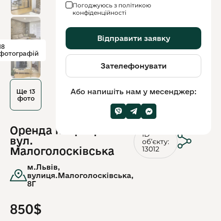
Погоджуюсь з політикою
конфіденційності
Відправити заявку
18
фотографій
Зателефонувати
Або напишіть нам у месенджер:
Ще 13
фото
Оренда квартири по
ID
вул.
обʼєкту:
13012
Малоголосківська
м.Львів,
вулиця.Малоголосківська,
8Г
850$