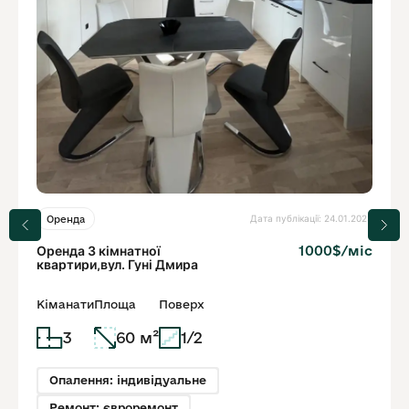
Дата публікації: 24.01.2023
Оренда
Оренда 3 кімнатної
1000$/міс
квартири,вул. Гуні Дмира
Кіманати
Площа
Поверх
3
60 м²
1/2
Опалення: індивідуальне
Ремонт: євроремонт