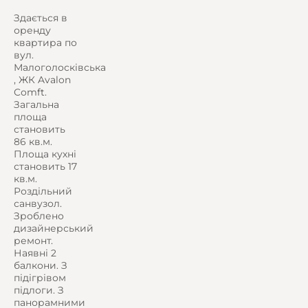
Здається в
оренду
квартира по
вул.
Малоголосківська
, ЖК Avalon
Comft.
Загальна
площа
становить
86 кв.м.
Площа кухні
становить 17
кв.м.
Роздільний
санвузол.
Зроблено
дизайнерський
ремонт.
Наявні 2
балкони. З
підігрівом
підлоги. З
панорамними