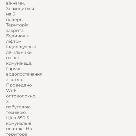
вікнами.
Знаходиться
на 6
поверсі.
Територія
закрита.
Будинок з
ліфтом.
Індивідуальні
лічильники
на всі
комунікації.
Гаряче
водопостачання
з котла.
Проведено
Wi-Fi
оптоволокно.
З
побутовою
технікою.
Ціна 850 $
комунальні
платежі. На
території