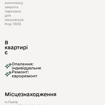
комплексу
закрита
парковка
для
мешканців
Код: 13012
В
квартирі
є
Опалення:
індивідуальне
Ремонт:
євроремонт
Місцезнаходження
м.Львів,