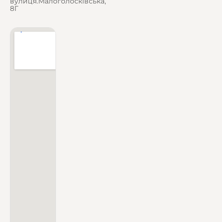
вулиця.Малоголосківська,
8Г