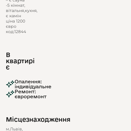
– є сауна
-5 кімнат,
вітальня,кухня,
є камін
ціна 1200
євро
код:12844
В
квартирі
є
Опалення:
індивідуальне
Ремонт:
євроремонт
Місцезнаходження
м.Львів,