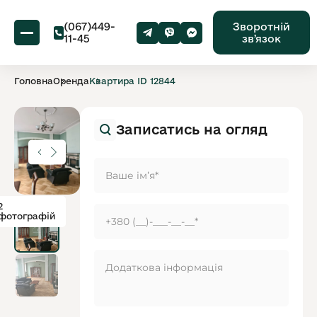
(067)449-
Зворотній
11-45
звʼязок
Головна
Оренда
Квартира ID 12844
Записатись на огляд
2
фотографій