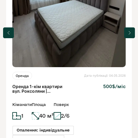
Дата публікації: 04.05.2026
Оренда
Оренда 1-кім квартири
500$/міс
вул. Роксоляни |
новобудова Trident
Кіманати
Площа
Поверх
1
40 м²
2/6
Опалення: індивідуальне