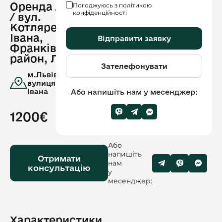
Оренда / Квартира
Погоджуюсь з політикою
ID
конфіденційності
/ вул.
обʼєкту:
12844
Котляревського
Івана,
Відправити заявку
Франківський
район, Львів
Зателефонувати
м.Львів,
вулиця.Котляревського
Івана
Або напишіть нам у месенджер:
1200€
Або
напишіть
Отримати
нам
консультацію
у
месенджер:
Характеристики