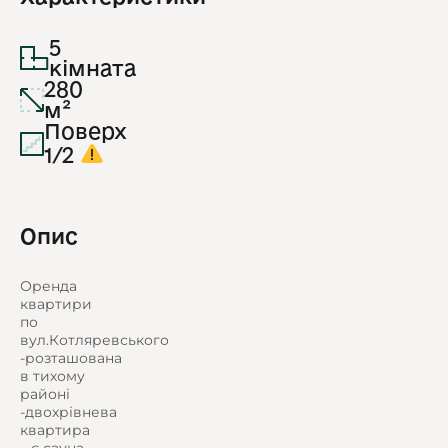
5
кімната
280
м²
Поверх
1/2
Опис
Оренда
квартири
по
вул.Котляревського
-розташована
в тихому
районі
-двохрівнева
квартира