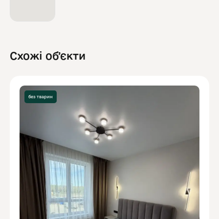
Схожі обʼєкти
без тварин