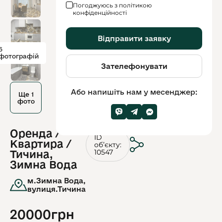
Погоджуюсь з політикою
конфіденційності
Відправити заявку
6
фотографій
Зателефонувати
Або напишіть нам у месенджер:
Ще 1
фото
Оренда /
ID
Квартира /
обʼєкту:
10547
Тичина,
Зимна Вода
м.Зимна Вода,
вулиця.Тичина
20000грн