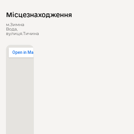
Місцезнаходження
м.Зимна
Вода,
вулиця.Тичина