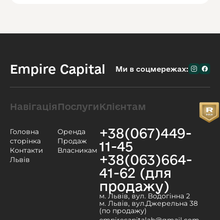
Empire Capital
Ми в соцмережах:
Навігація
Послуги
Клієнтам
+38(067)449-
Головна
Оренда
сторінка
Продаж
11-45
Контакти
Власникам
+38(063)664-
Львів
41-62 (для
продажу)
м. Львів, вул. Водогінна 2
м. Львів, вул.Джерельна 38
(по продажу)
empirecapitalah@gmail.com