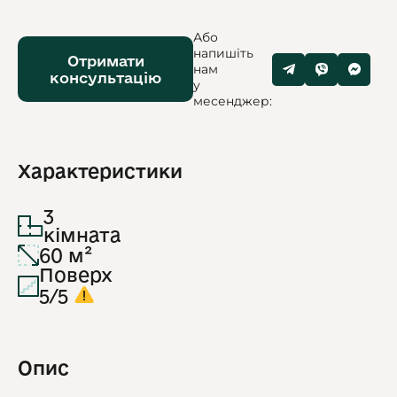
Або
напишіть
Отримати
нам
консультацію
у
месенджер:
Характеристики
3
кімната
60 м²
Поверх
5/5
Опис