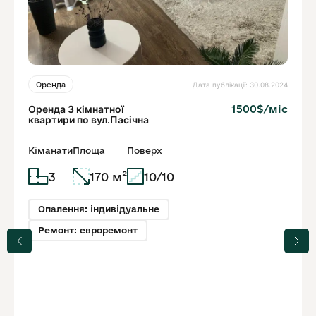
Дата публікації: 30.08.2024
Оренда
Оренда 3 кімнатної
1500$/міс
квартири по вул.Пасічна
Кіманати
Площа
Поверх
3
170 м²
10/10
Опалення: індивідуальне
Ремонт: евроремонт