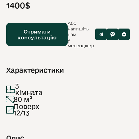
1400$
Або
напишіть
Отримати
нам
консультацію
у
месенджер:
Характеристики
3
кімната
80 м²
Поверх
12/13
Опис