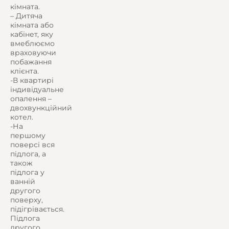
кімната.
– Дитяча
кімната або
кабінет, яку
вмеблюємо
враховуючи
побажання
клієнта.
-В квартирі
індивідуальне
опалення –
двохвункційний
котел.
-На
першому
поверсі вся
підлога, а
також
підлога у
ванній
другого
поверху,
підігрівається.
Підлога
другого