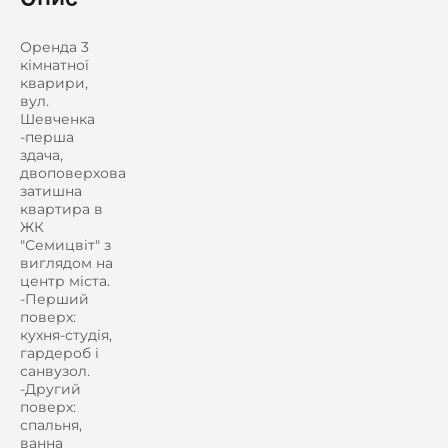
Оренда 3
кімнатної
кварири,
вул.
Шевченка
-перша
здача,
двоповерхова
затишна
квартира в
ЖК
"Семицвіт" з
виглядом на
центр міста.
-Перший
поверх:
кухня-студія,
гардероб і
санвузол.
-Другий
поверх:
спальня,
ванна