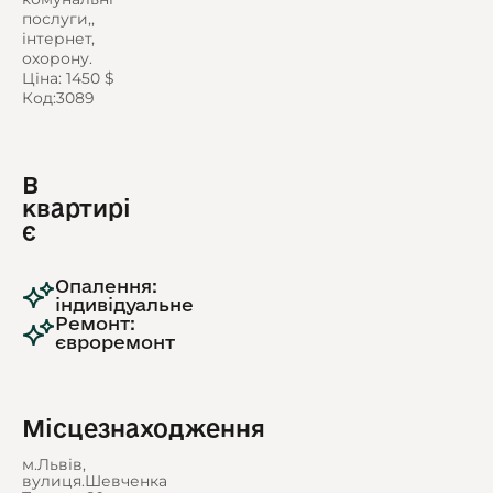
послуги,,
інтернет,
охорону.
Ціна: 1450 $
Код:3089
В
квартирі
є
Опалення:
індивідуальне
Ремонт:
євроремонт
Місцезнаходження
м.Львів,
вулиця.Шевченка