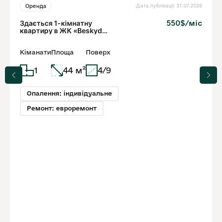
Дата публікації: 31.07.2026
Оренда
Здається 1-кімнатну
550$/міс
квартиру в ЖК «Beskyd»
44
Кіманати
Площа
Поверх
1
44 м²
4/9
Опалення: індивідуальне
Ремонт: евроремонт