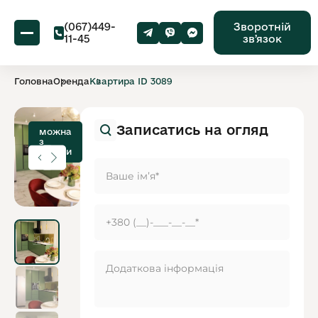
(067)449-
Зворотній
11-45
звʼязок
Головна
Оренда
Квартира ID 3089
Записатись на огляд
можна
з
дітьми