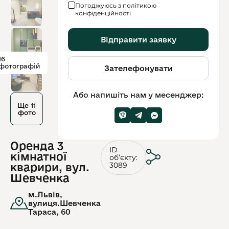
Погоджуюсь з політикою
конфіденційності
Відправити заявку
16
фотографій
Зателефонувати
Або напишіть нам у месенджер:
Ще 11
фото
Оренда 3
ID
кімнатної
обʼєкту:
3089
кварири, вул.
Шевченка
м.Львів,
вулиця.Шевченка
Тараса, 60