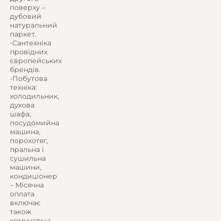
поверху –
дубовий
натуральний
паркет.
-Сантехніка
провідних
європейських
брендів.
-Побутова
техніка:
холодильник,
духова
шафа,
посудомийна
машина,
порохотяг,
пральна і
сушильна
машини,
кондиціонер
– Місячна
оплата
включає
також
комунальні