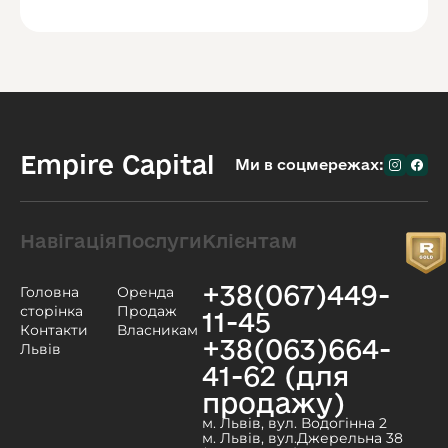
Empire Capital
Ми в соцмережах:
Навігація
Послуги
Клієнтам
+38(067)449-
Головна
Оренда
сторінка
Продаж
11-45
Контакти
Власникам
+38(063)664-
Львів
41-62 (для
продажу)
м. Львів, вул. Водогінна 2
м. Львів, вул.Джерельна 38