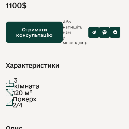
1100$
Або
напишіть
Отримати
нам
консультацію
у
месенджер:
Характеристики
3
кімната
120 м²
Поверх
2/4
Опис