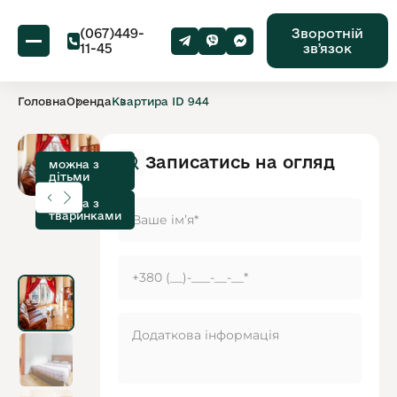
(067)449-
Зворотній
11-45
звʼязок
Головна
Оренда
Квартира ID 944
Записатись на огляд
можна з
дітьми
можна з
тваринками