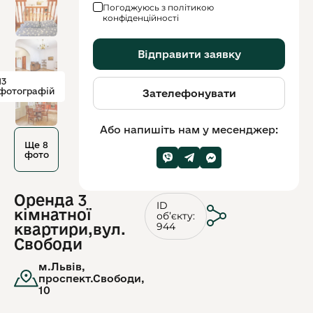
Погоджуюсь з політикою
конфіденційності
Відправити заявку
13
фотографій
Зателефонувати
Або напишіть нам у месенджер:
Ще 8
фото
Оренда 3
ID
кімнатної
обʼєкту:
944
квартири,вул.
Свободи
м.Львів,
проспект.Свободи,
10