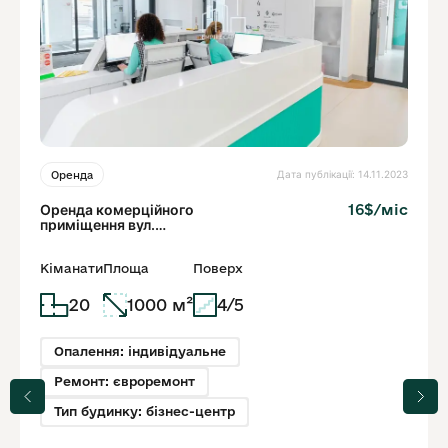
Дата публікації: 14.11.2023
Оренда
Оренда комерційного
16$/міс
приміщення вул.
Залізнична
Кіманати
Площа
Поверх
20
1000 м²
4/5
Опалення: індивідуальне
Ремонт: євроремонт
Тип будинку: бізнес-центр