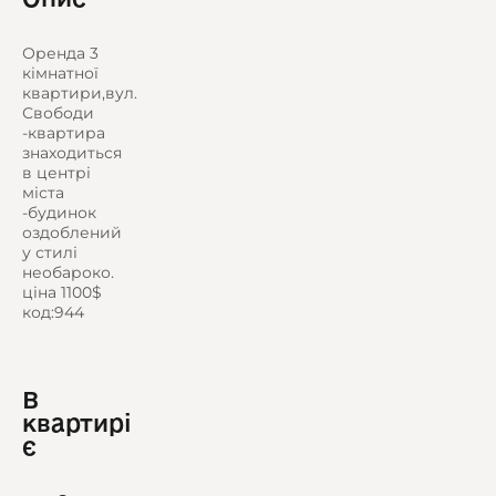
Оренда 3
кімнатної
квартири,вул.
Свободи
-квартира
знаходиться
в центрі
міста
-будинок
оздоблений
у стилі
необароко.
ціна 1100$
код:944
В
квартирі
є