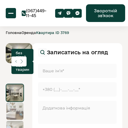
(067)449-
Зворотній
11-45
звʼязок
Головна
Оренда
Квартира ID 3769
Записатись на огляд
без
дітей
без
тварин