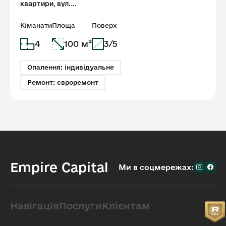
квартири, вул.
Словацького.
Кіманати
Площа
Поверх
4
100 м²
3/5
Опалення: індивідуальне
Ремонт: євроремонт
Empire Capital
Ми в соцмережах:
Навігація
Послуги
Клієнтам