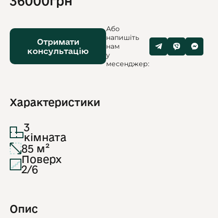
36000грн
Або
напишіть
Отримати
нам
консультацію
у
месенджер:
Характеристики
3
кімната
85 м²
Поверх
2/6
Опис