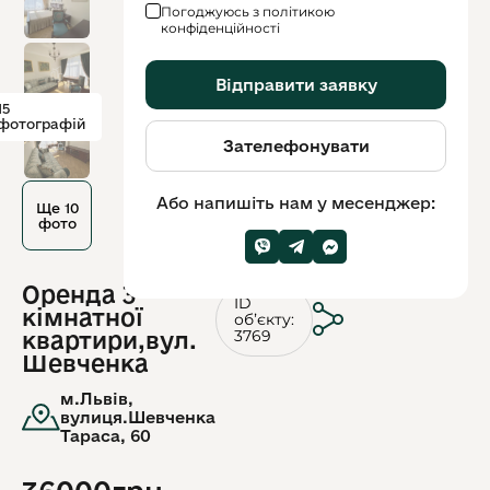
Погоджуюсь з політикою
конфіденційності
Відправити заявку
15
фотографій
Зателефонувати
Або напишіть нам у месенджер:
Ще 10
фото
Оренда 3
ID
кімнатної
обʼєкту:
3769
квартири,вул.
Шевченка
м.Львів,
вулиця.Шевченка
Тараса, 60