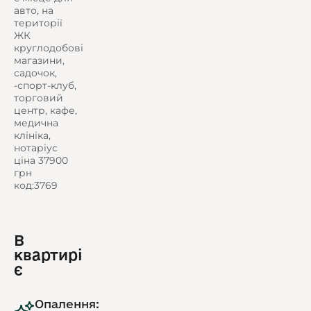
авто, на
території
ЖК
круглодобові
магазини,
садочок,
-спорт-клуб,
торговий
центр, кафе,
медична
клініка,
нотаріус
ціна 37900
грн
код:3769
В
квартирі
є
Опалення: