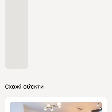
Схожі обʼєкти