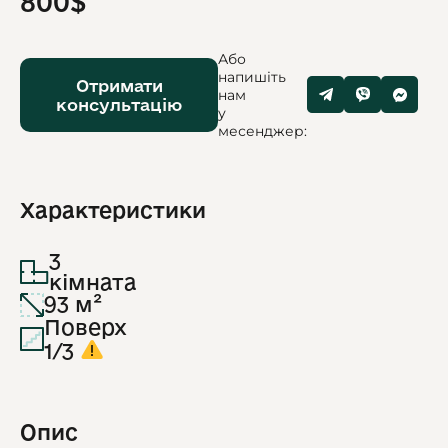
800$
Або
напишіть
Отримати
нам
консультацію
у
месенджер:
Характеристики
3
кімната
93 м²
Поверх
1/3
Опис