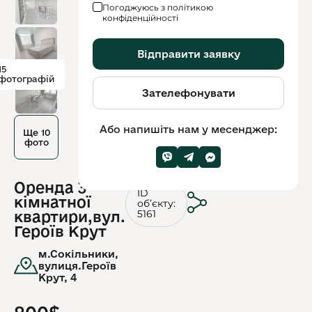
Погоджуюсь з політикою
конфіденційності
Відправити заявку
15
фотографій
Зателефонувати
Або напишіть нам у месенджер:
Ще 10
фото
Оренда 3
ID
кімнатної
обʼєкту:
5161
квартири,вул.
Героїв Крут
м.Сокільники,
вулиця.Героїв
Крут, 4