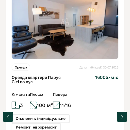
Дата публікації: 30.07.2026
Оренда
Оренда квартири Парус
1600$/міс
Сіті по вул.
Кульпарківська
Кіманати
Площа
Поверх
3
100 м²
11/16
Опалення: індивідуальне
Ремонт: евроремонт