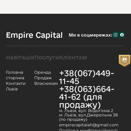
Empire Capital
Ми в соцмережах:
Навігація
Послуги
Клієнтам
+38(067)449-
Головна
Оренда
сторінка
Продаж
11-45
Контакти
Власникам
+38(063)664-
Львів
41-62 (для
продажу)
м. Львів, вул. Водогінна 2
м. Львів, вул.Джерельна 38
(по продажу)
empirecapitalah@gmail.com
Політика конфіденційності