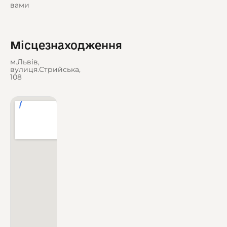
вами
Місцезнаходження
м.Львів,
вулиця.Стрийська,
108