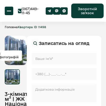
(067)449-
Зворотній
11-45
звʼязок
Головна
Квартира ID 11498
Записатись на огляд
1
фотографій
3-кімнатна 88
ID
м² | ЖК
обʼєкту:
11498
Національний |