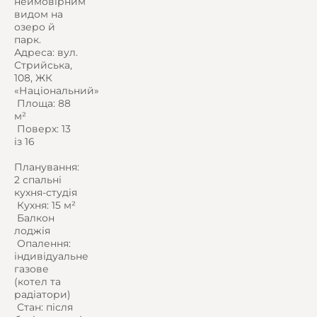
неймовірним
видом на
озеро й
парк.
Адреса: вул.
Стрийська,
108, ЖК
«Національний»
️ Площа: 88
м²
️ Поверх: 13
із 16
Планування:
2 спальні
кухня-студія
️ Кухня: 15 м²
️ Балкон
лоджія
️ Опалення:
індивідуальне
газове
(котел та
радіатори)
️ Стан: після