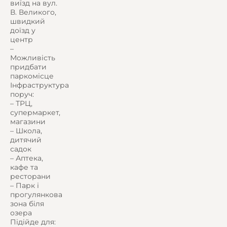
виїзд на вул.
В. Великого,
швидкий
доїзд у
центр
–
Можливість
придбати
паркомісце
Інфраструктура
поруч:
– ТРЦ,
супермаркет,
магазини
– Школа,
дитячий
садок
– Аптека,
кафе та
ресторани
– Парк і
прогулянкова
зона біля
озера
Підійде для: