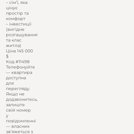
– сім’ї, яка
цінує
простір та
комфорт
– інвестиції
(вигідне
розташування
та клас
житла)
Ціна 145 000
$
Код #11498
Телефонуйте
— квартира
доступна
для
перегляду.
Якщо не
додзвонитесь,
залиште
свій номер
у
повідомленні
— власник
зв’яжеться з