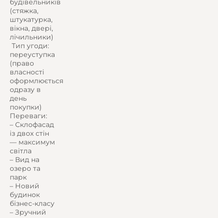
будівельників
(стяжка,
штукатурка,
вікна, двері,
лічильники)
️ Тип угоди:
переуступка
(право
власності
оформлюється
одразу в
день
покупки)
Переваги:
– Склофасад
із двох стін
— максимум
світла
– Вид на
озеро та
парк
– Новий
будинок
бізнес-класу
– Зручний