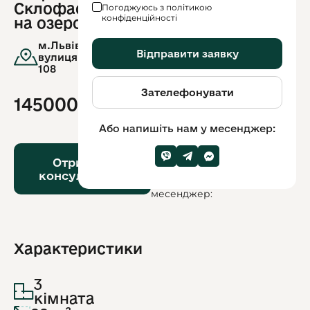
Склофасад, вид
Погоджуюсь з політикою
конфіденційності
на озеро
м.Львів,
Відправити заявку
вулиця.Стрийська,
108
Зателефонувати
145000$
Або напишіть нам у месенджер:
Або
напишіть
Отримати
нам
консультацію
у
месенджер:
Характеристики
3
кімната