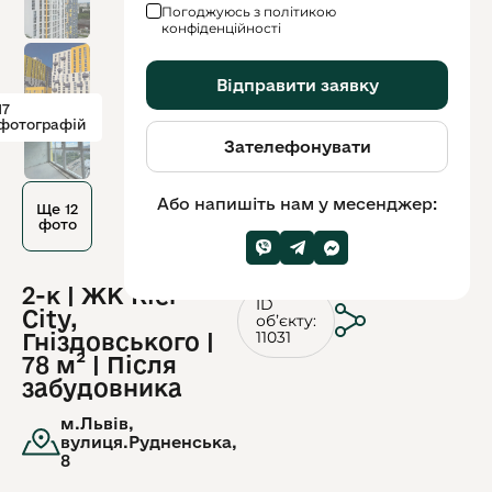
Погоджуюсь з політикою
конфіденційності
Відправити заявку
17
фотографій
Зателефонувати
Або напишіть нам у месенджер:
Ще 12
фото
2-к | ЖК Riel
ID
City,
обʼєкту:
11031
Гніздовського |
78 м² | Після
забудовника
м.Львів,
вулиця.Рудненська,
8