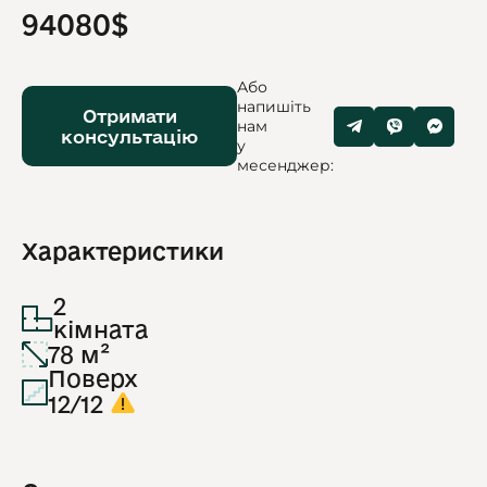
94080$
Або
напишіть
Отримати
нам
консультацію
у
месенджер:
Характеристики
2
кімната
78 м²
Поверх
12/12