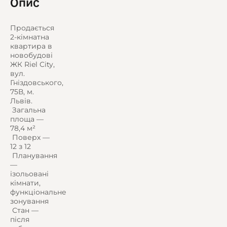
Опис
Продається
2-кімнатна
квартира в
новобудові
ЖК Riel City,
вул.
Гніздовського,
75В, м.
Львів.
️ Загальна
площа —
78,4 м²
️ Поверх —
12 з 12
️ Планування
—
ізольовані
кімнати,
функціональне
зонування
️ Стан —
після