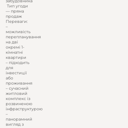
забудовника
️ Тип угоди
— пряма
продаж
Переваги:
–
можливість
перепланування
на дві
окремі 1-
кімнатні
квартири
– підходить
для
інвестиції
або
проживання
– сучасний
житловий
комплекс із
розвиненою
інфраструктурою
–
панорамний
вигляд з