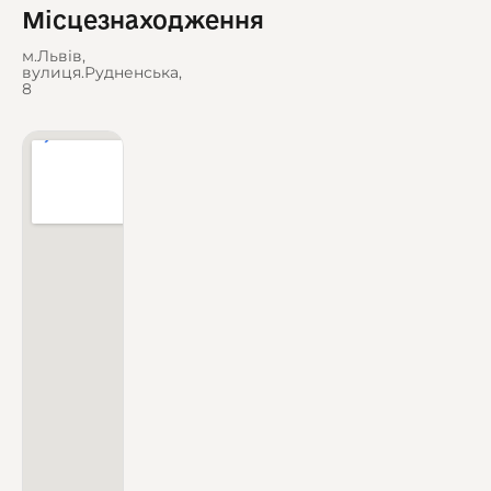
Місцезнаходження
м.Львів,
вулиця.Рудненська,
8