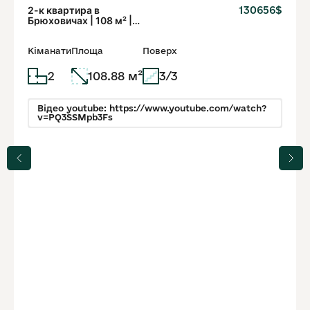
2-к квартира в
130656$
Брюховичах | 108 м² |
Новобудова, зелена
локація
Кіманати
Площа
Поверх
2
108.88 м²
3/3
Відео youtube: https://www.youtube.com/watch?
v=PQ3SSMpb3Fs