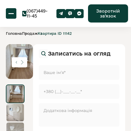
(067)449-
Зворотній
11-45
звʼязок
Головна
Продаж
Квартира ID 11142
Записатись на огляд