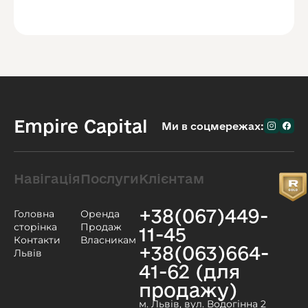
Empire Capital
Ми в соцмережах:
Навігація
Послуги
Клієнтам
+38(067)449-
Головна
Оренда
сторінка
Продаж
11-45
Контакти
Власникам
+38(063)664-
Львів
41-62 (для
продажу)
м. Львів, вул. Водогінна 2