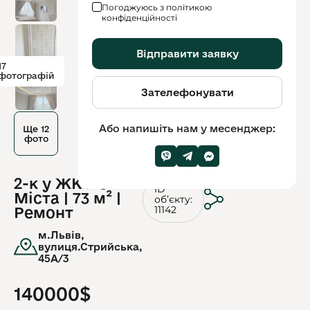
Погоджуюсь з політикою
конфіденційності
Відправити заявку
17
фотографій
Зателефонувати
Або напишіть нам у месенджер:
Ще 12
фото
2-к у ЖК Леви
ID
Міста | 73 м² |
обʼєкту:
11142
Ремонт
м.Львів,
вулиця.Стрийська,
45А/3
140000$