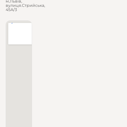
м.Львів,
вулиця.Стрийська,
45А/3