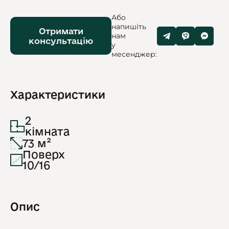
Або
напишіть
Отримати
нам
консультацію
у
месенджер:
Характеристики
2
кімната
73 м²
Поверх
10/16
Опис