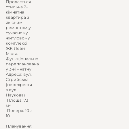
Продається
стильна 2-
кімнатна
квартира з
якісним
ремонтом у
сучасному
житловому
комплексі
ЖК Леви
Міста.
Функціонально
перепланована
у 3-кімнатну
Адреса: вул.
Стрийська
(перехрестя
з вул.
Наукова)
️ Площа: 73
м²
️ Поверх: 10 з
10
Планування: