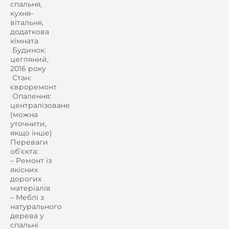
спальня,
кухня-
вітальня,
додаткова
кімната
️ Будинок:
цегляний,
2016 року
️ Стан:
євроремонт
️ Опалення:
централізоване
(можна
уточнити,
якщо інше)
Переваги
об’єкта:
– Ремонт із
якісних
дорогих
матеріалів
– Меблі з
натурального
дерева у
спальні