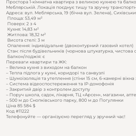
Простора 1-кімнатна квартира з великою кухнею та балк
Меблярській. Локація поєднує тишу та зручну транспортн
Адреса: вул. Меблярська, 19 (бічна вул. Зелена), Сихівськ
️ Площа: 53,49 м²
️ Поверх: 2 з 4
️ Кухня: 14,83 м²
️ Житлова: 18,32 м²
️ Висота стелі: 3 м
️ Опалення: індивідуальне (двоконтурний газовий котел)
️ Стан: після будівельників (чорнова штукатурка, чистова 
️ Балкон/лоджія: є
Переваги квартири та ЖК:
– Велика кухня з виходом на балкон
– Тепла підлога у кухні, коридорі та санвузлі
– Шумоізоляція та утеплення (стіни 15 см, 6-камерні вік
– Система відеоспостереження та IP-домофонія
– Закритий двір з контролем доступу
– Поруч школа, садок, лікарня, ТЦ «Арсен», магазини, апт
– 500 м до Снопківського парку, 800 м до Погулянки
Ціна 85 584 $
Код #11222
Телефонуйте — організуємо перегляд у зручний час!