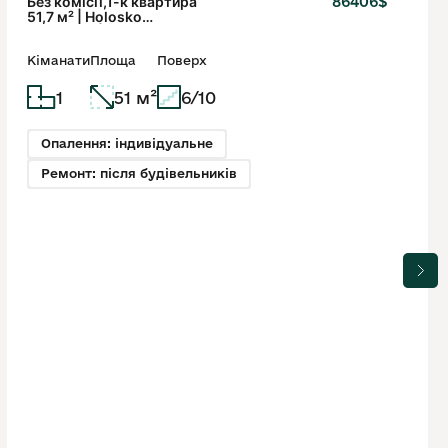
Без комісії,1-к квартира
86406$
51,7 м² | Holosko
Residents | 6 поверх
Кіманати
Площа
Поверх
1
51 м²
6/10
Опалення: індивідуальне
Ремонт: після будівельників