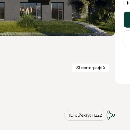
П
23 фотографій
ID обʼєкту: 11222