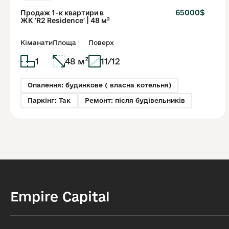
Продаж 1-к квартири в
65000$
ЖК ʼR2 Residenceʼ | 48 м²
Кіманати
Площа
Поверх
1
48 м²
11/12
Опалення: будинкове ( власна котельня)
Паркінг: Так
Ремонт: після будівельників
Empire Capital