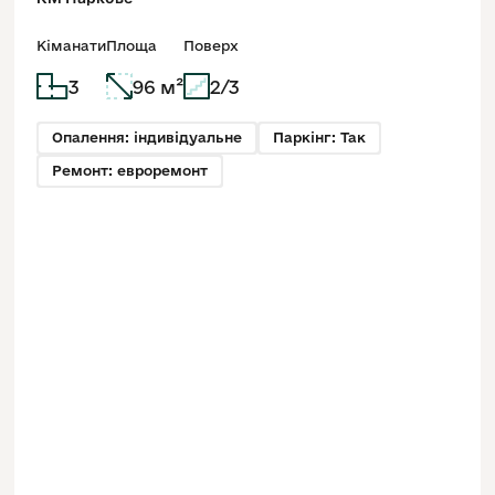
Кіманати
Площа
Поверх
3
96 м²
2/3
Опалення: індивідуальне
Паркінг: Так
Ремонт: евроремонт