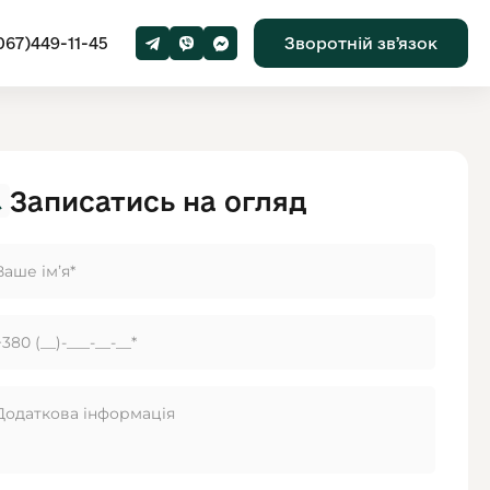
067)449-11-45
Зворотній звʼязок
Записатись на огляд