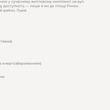
оном у сучасному житловому комплексі на вул.
у доступність — лише 4 км до площі Ринок.
ий район, Львів
стяжка)
на з енергозбереженням)
еки