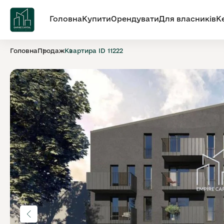
Головна
Купити
Орендувати
Для власників
К
Головна
Продаж
Квартира ID 11222