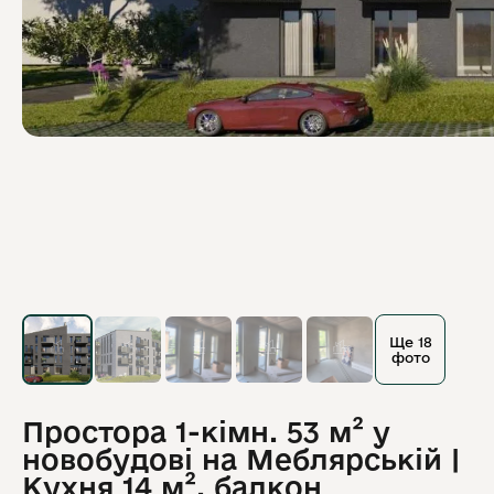
Ще 18
фото
Простора 1-кімн. 53 м² у
новобудові на Меблярській |
Кухня 14 м², балкон