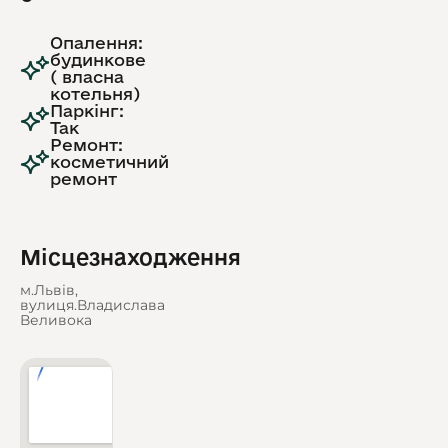
Опалення:
будинкове
( власна
котельня)
Паркінг:
Так
Ремонт:
косметичний
ремонт
Місцезнаходження
м.Львів,
вулиця.Владислава
Веливока