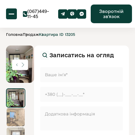
(067)449-
Зворотній
11-45
звʼязок
Головна
Продаж
Квартира ID 13205
Записатись на огляд