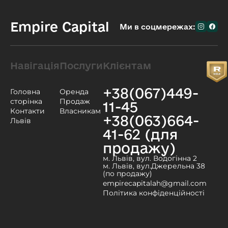
Empire Capital
Ми в соцмережах:
Навігація
Послуги
Клієнтам
+38(067)449-
Головна
Оренда
сторінка
Продаж
11-45
Контакти
Власникам
+38(063)664-
Львів
41-62 (для
продажу)
м. Львів, вул. Водогінна 2
м. Львів, вул.Джерельна 38
(по продажу)
empirecapitalah@gmail.com
Політика конфіденційності