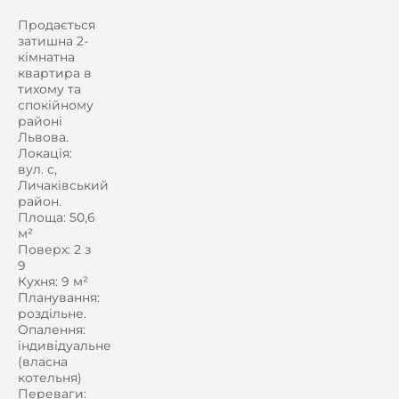
Продається
затишна 2-
кімнатна
квартира в
тихому та
спокійному
районі
Львова.
Локація:
вул. с,
Личаківський
район.
Площа: 50,6
м²
Поверх: 2 з
9
Кухня: 9 м²
Планування:
роздільне.
Опалення:
індивідуальне
(власна
котельня)
Переваги: