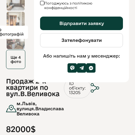
Погоджуюсь з політикою
конфіденційності
Відправити заявку
9
фотографій
Зателефонувати
Або напишіть нам у месенджер:
Ще 4
фото
Продаж 2-к
ID
квартири по
обʼєкту:
13205
вул.В.Веливока
м.Львів,
вулиця.Владислава
Веливока
82000$