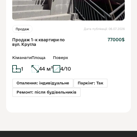
Дата публікації: 06.07.2026
Продаж
Продаж 1-к квартири по
77000$
вул. Кругла
Кіманати
Площа
Поверх
1
44 м²
4/10
Опалення: індивідуальне
Паркінг: Так
Ремонт: після будівельників