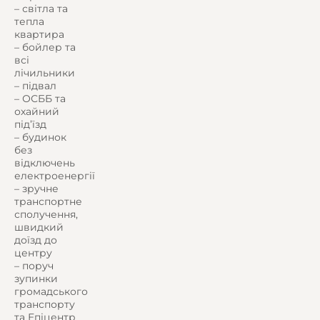
– світла та
тепла
квартира
– бойлер та
всі
лічильники
– підвал
– ОСББ та
охайний
під’їзд
– будинок
без
відключень
електроенергії
– зручне
транспортне
сполучення,
швидкий
доїзд до
центру
– поруч
зупинки
громадського
транспорту
та Епіцентр