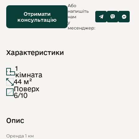
Або
напишіть
Отримати
нам
консультацію
у
месенджер:
Характеристики
1
кімната
44 м²
Поверх
6/10
Опис
Оренда 1 км