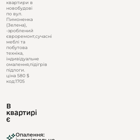
квартири в
новобудові
по вул.
Пимоненка
(Зелена),
-зроблений
євроремонт,сучасні
меблі та
побутова
техніка,
індивідуальне
омалення,підігрів
підлоги.
ціна 580 $
код:1705
В
квартирі
є
Опалення:
індивідуальне