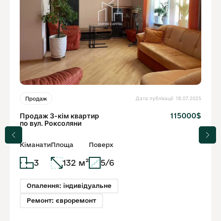
Дата публікації: 18.07.2025
Продаж
Продаж 3-кім квартир
115000$
по вул. Роксоляни
Кіманати
Площа
Поверх
3
132 м²
5/6
Опалення: індивідуальне
Ремонт: євроремонт