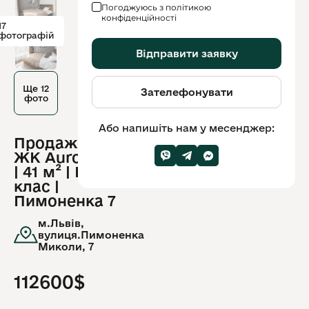
Погоджуюсь з політикою
конфіденційності
17
фотографій
Відправити заявку
Ще 12
Зателефонувати
фото
Або напишіть нам у месенджер:
Продаж 1-к у
ID
ЖК Auroom City
обʼєкту:
1705
| 41 м² | Бізнес-
клас |
Пимоненка 7
м.Львів,
вулиця.Пимоненка
Миколи, 7
112600$