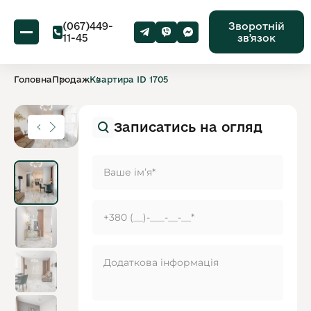
(067)449-
Зворотній
11-45
звʼязок
Головна
Продаж
Квартира ID 1705
Записатись на огляд