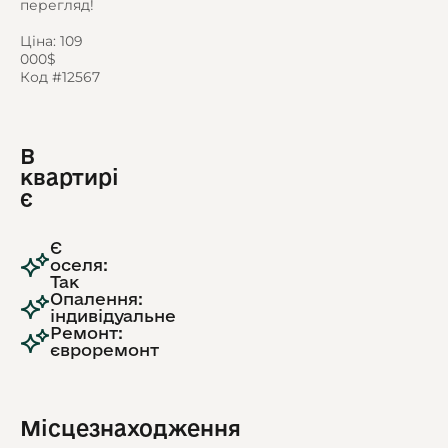
перегляд!
Ціна: 109
000$
Код #12567
В
квартирі
є
Є
оселя:
Так
Опалення:
індивідуальне
Ремонт:
євроремонт
Місцезнаходження