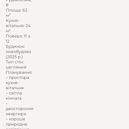
8
Площа: 62
м²
Кухня-
вітальня: 24
м²
Поверх: 11 з
12
Будинок:
новобудова
(2025 р.)
Тип стін:
цегляний
Планування:
– простора
кухня-
вітальня
– світла
кімната
–
двостороння
квартира
– хороше
природне