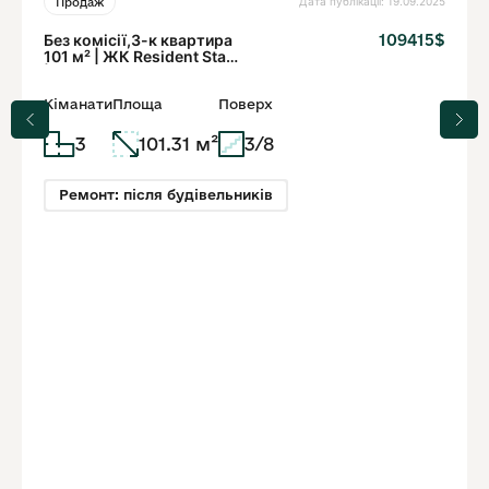
Дата публікації: 19.09.2025
Продаж
Без комісії,3-к квартира
109415$
101 м² | ЖК Resident State
| 3 поверх
Кіманати
Площа
Поверх
3
101.31 м²
3/8
Ремонт: після будівельників