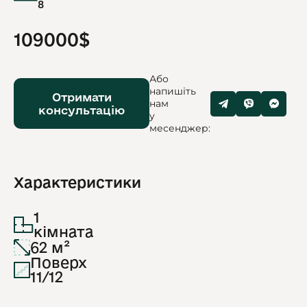
8
109000$
Або
напишіть
Отримати
нам
консультацію
у
месенджер:
Характеристики
1
кімната
62 м²
Поверх
11/12