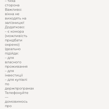
– тиха
сторона
Важливо:
вікна не
виходять на
залізницю!
Додатково:
– є комора
(можливість
придбати
окремо)
Ідеально
підійде:
– для
власного
проживання
– для
інвестиції
– для купівлі
по
держпрограмах
Телефонуйте
—
домовимось
про