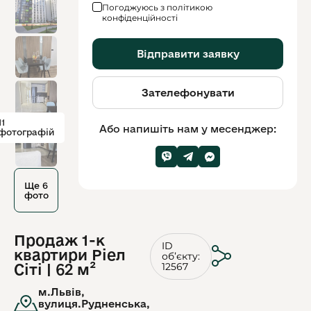
Погоджуюсь з політикою
конфіденційності
Відправити заявку
Зателефонувати
11
Або напишіть нам у месенджер:
фотографій
Ще 6
фото
Продаж 1-к
ID
квартири Ріел
обʼєкту:
12567
Сіті | 62 м²
м.Львів,
вулиця.Рудненська,