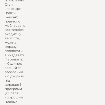
освітлення
Стан
квартири:
новий
ремонт,
повністю
мебльована,
вся техніка
входить у
вартість,
можна
одразу
заїжджати
або здавати.
Переваги:
– будинок
зданий та
заселений
– підходить
під
державні
програми
(єОселя)
– хороший
поверх