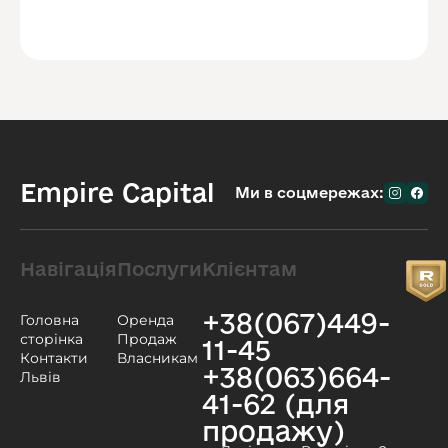
Empire Capital
Ми в соцмережах:
Навігація
Послуги
Клієнтам
+38(067)449-
Головна
Оренда
сторінка
Продаж
11-45
Контакти
Власникам
+38(063)664-
Львів
41-62 (для
продажу)