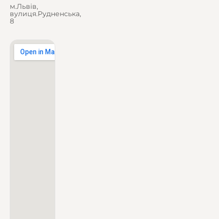
м.Львів,
вулиця.Рудненська,
8