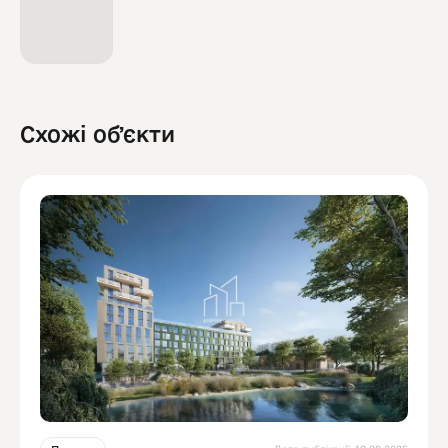
Схожі обʼєкти