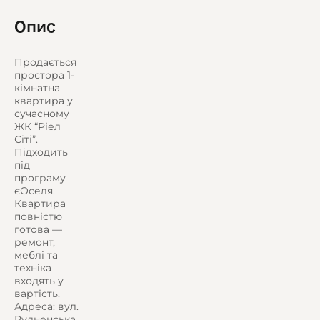
Опис
Продається
простора 1-
кімнатна
квартира у
сучасному
ЖК “Ріел
Сіті”.
Підходить
під
програму
єОселя.
Квартира
повністю
готова —
ремонт,
меблі та
техніка
входять у
вартість.
Адреса: вул.
Рудненська,